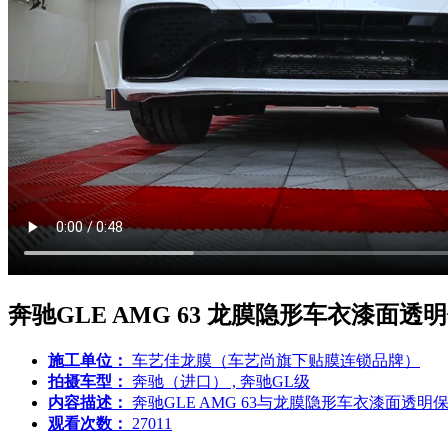
奔驰GLE AMG 63 龙膜隐形车衣漆面
施工单位：
车艺佳龙膜（车艺尚旗下贴膜连锁品牌）
拍摄车型：
奔驰（进口） , 奔驰GL级
内容描述：
奔驰GLE AMG 63与龙膜隐形车衣漆面透
观看次数：
27011