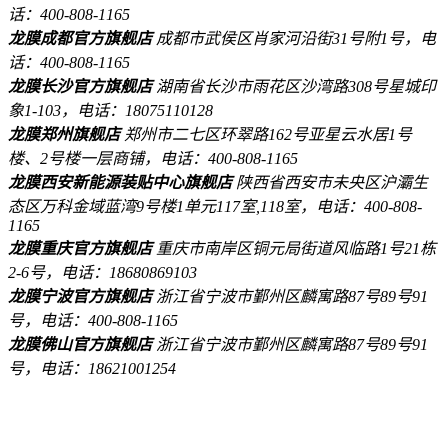
话：400-808-1165
龙膜成都官方旗舰店
成都市武侯区肖家河沿街31号附1号，电
话：400-808-1165
龙膜长沙官方旗舰店
湖南省长沙市雨花区沙湾路308号星城印
象1-103，电话：18075110128
龙膜郑州旗舰店
郑州市二七区环翠路162号亚星云水居1号
楼、2号楼一层商铺，电话：400-808-1165
龙膜西安新能源装贴中心旗舰店
陕西省西安市未央区沪灞生
态区万科金域蓝湾9号楼1单元117室,118室，电话：400-808-
1165
龙膜重庆官方旗舰店
重庆市南岸区铜元局街道风临路1号21栋
2-6号，电话：18680869103
龙膜宁波官方旗舰店
浙江省宁波市鄞州区麟寓路87号89号91
号，电话：400-808-1165
龙膜佛山官方旗舰店
浙江省宁波市鄞州区麟寓路87号89号91
号，电话：18621001254