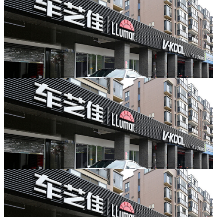
杭州龙膜窗膜价格表 2026｜汽车
贴膜避坑全攻略，认准滨江车艺
尚龙膜授权店
杭州夏季高温暴晒、梅雨季多雨潮
湿，不少车主准备贴车窗隔热膜，但
市面低价仿膜、偷换型号、隐形收
2026-08-07
费、售后跑路乱象频发。本文整理龙
膜全系窗膜官方参数、门店全包套餐
杭州龙膜隐形车衣价格表 2026｜
价，结合杭州本地用车环境整理全套
贴膜避坑指南，认准车艺尚滨江
贴膜避坑指南，杭州贴膜直接认准车
龙膜授权店
艺尚滨江江汉路龙膜官方授权店，原
2026 杭州龙膜隐形车衣完整价格参考
厂正品、国标无尘施工、全国联保一
与贴膜避坑攻略！车艺尚杭州龙膜官
站式服务。
方授权店坐落滨江区江汉路 188-196
2026-08-07
号，8:00-18:30 营业。品牌 23 年直营
连锁、三大车膜国标起草单位，伊士
杭州理想车主贴龙膜车窗膜怎么
曼 20 年深度合作商。龙膜全系列现