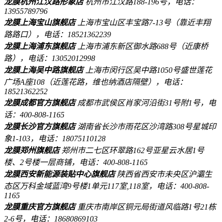
龙膜杭州江汉路形象店
杭州市江汉路188-196号，电话：
13955789796
龙膜上海宝山旗舰店
上海市宝山区丰宝路7-13号（靠近丰翔
路路口），电话：18521362239
龙膜上海浦东旗舰店
上海市浦东新区御水路688号（近康桥
路），电话：13052012998
龙膜上海吴中路旗舰店
上海市闵行区吴中路1050号盛世莲花
广场A座108（近莲花路，维也纳酒店隔壁），电话：
18521362252
龙膜成都官方旗舰店
成都市武侯区肖家河沿街31号附1号，电
话：400-808-1165
龙膜长沙官方旗舰店
湖南省长沙市雨花区沙湾路308号星城印
象1-103，电话：18075110128
龙膜郑州旗舰店
郑州市二七区环翠路162号亚星云水居1号
楼、2号楼一层商铺，电话：400-808-1165
龙膜西安新能源装贴中心旗舰店
陕西省西安市未央区沪灞生
态区万科金域蓝湾9号楼1单元117室,118室，电话：400-808-
1165
龙膜重庆官方旗舰店
重庆市南岸区铜元局街道风临路1号21栋
2-6号，电话：18680869103