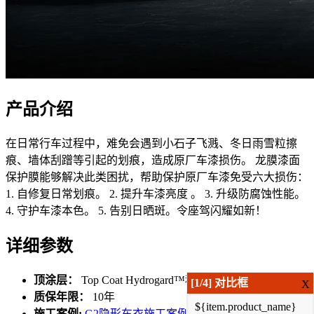
产品介绍
在日常行车过程中，难免会遇到小石子飞溅、冬日雨雪粒擦
痕、墙体刮蹭等引起的划痕，造成原厂车漆损伤。 龙膜漆面
保护膜能够解决此类困扰，帮助保护原厂车漆免受六大损伤：
1. 自修复日常划痕。 2. 提升车漆亮度 。 3. 升级防腐蚀性能。
4. 守护车漆本色。 5. 告别日晒斑。令座驾闪耀如新！
详细参数
顶涂层：
Top Coat Hydrogard™科技
[
1
/4] 对比框
X
质保年限：
10年
${item.product_name}
施工案例:
G2隐形车衣施工案例