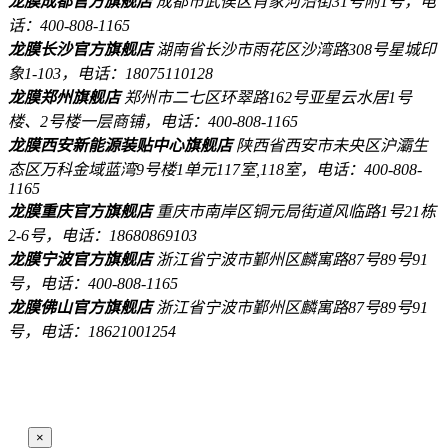
龙膜成都官方旗舰店
成都市武侯区肖家河沿街31号附1号，电
话：400-808-1165
龙膜长沙官方旗舰店
湖南省长沙市雨花区沙湾路308号星城印
象1-103，电话：18075110128
龙膜郑州旗舰店
郑州市二七区环翠路162号亚星云水居1号
楼、2号楼一层商铺，电话：400-808-1165
龙膜西安新能源装贴中心旗舰店
陕西省西安市未央区沪灞生
态区万科金域蓝湾9号楼1单元117室,118室，电话：400-808-
1165
龙膜重庆官方旗舰店
重庆市南岸区铜元局街道风临路1号21栋
2-6号，电话：18680869103
龙膜宁波官方旗舰店
浙江省宁波市鄞州区麟寓路87号89号91
号，电话：400-808-1165
龙膜佛山官方旗舰店
浙江省宁波市鄞州区麟寓路87号89号91
号，电话：18621001254
×