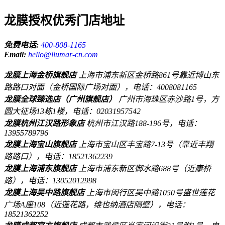
龙膜授权优秀门店地址
免费电话:
400-808-1165
Email:
hello@llumar-cn.com
龙膜上海金桥旗舰店
上海市浦东新区金桥路861号靠近博山东
路路口对面（金桥国际广场对面），电话：4008081165
龙膜全球臻选店（广州旗舰店）
广州市海珠区赤沙路1号，方
圆大征场13栋1楼，电话：02031957542
龙膜杭州江汉路形象店
杭州市江汉路188-196号，电话：
13955789796
龙膜上海宝山旗舰店
上海市宝山区丰宝路7-13号（靠近丰翔
路路口），电话：18521362239
龙膜上海浦东旗舰店
上海市浦东新区御水路688号（近康桥
路），电话：13052012998
龙膜上海吴中路旗舰店
上海市闵行区吴中路1050号盛世莲花
广场A座108（近莲花路，维也纳酒店隔壁），电话：
18521362252