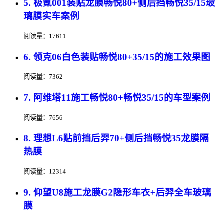
5. 极氪001装贴龙膜畅悦80+侧后挡畅悦35/15玻
璃膜实车案例
阅读量：17611
6. 领克06白色装贴畅悦80+35/15的施工效果图
阅读量：7362
7. 阿维塔11施工畅悦80+畅悦35/15的车型案例
阅读量：7656
8. 理想L6贴前挡后羿70+侧后挡畅悦35龙膜隔
热膜
阅读量：12314
9. 仰望U8施工龙膜G2隐形车衣+后羿全车玻璃
膜