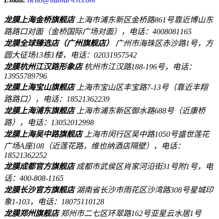
龙膜上海金桥旗舰店
上海市浦东新区金桥路861号靠近博山东
路路口对面（金桥国际广场对面），电话：4008081165
龙膜全球臻选店（广州旗舰店）
广州市海珠区赤沙路1号，方
圆大征场13栋1楼，电话：02031957542
龙膜杭州江汉路形象店
杭州市江汉路188-196号，电话：
13955789796
龙膜上海宝山旗舰店
上海市宝山区丰宝路7-13号（靠近丰翔
路路口），电话：18521362239
龙膜上海浦东旗舰店
上海市浦东新区御水路688号（近康桥
路），电话：13052012998
龙膜上海吴中路旗舰店
上海市闵行区吴中路1050号盛世莲花
广场A座108（近莲花路，维也纳酒店隔壁），电话：
18521362252
龙膜成都官方旗舰店
成都市武侯区肖家河沿街31号附1号，电
话：400-808-1165
龙膜长沙官方旗舰店
湖南省长沙市雨花区沙湾路308号星城印
象1-103，电话：18075110128
龙膜郑州旗舰店
郑州市二七区环翠路162号亚星云水居1号