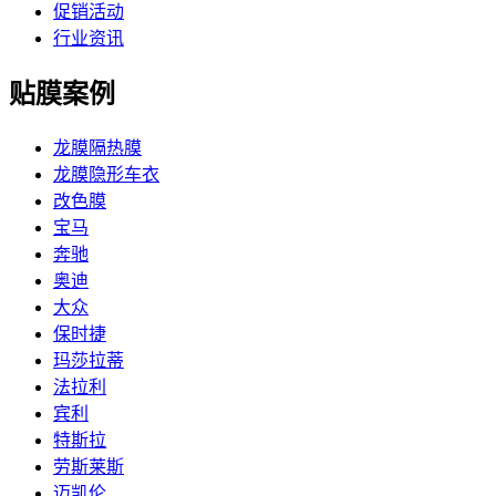
促销活动
行业资讯
贴膜案例
龙膜隔热膜
龙膜隐形车衣
改色膜
宝马
奔驰
奥迪
大众
保时捷
玛莎拉蒂
法拉利
宾利
特斯拉
劳斯莱斯
迈凯伦