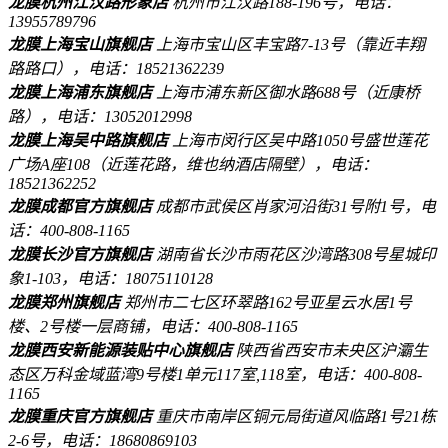
龙膜杭州江汉路形象店
杭州市江汉路188-196号，电话：
13955789796
龙膜上海宝山旗舰店
上海市宝山区丰宝路7-13号（靠近丰翔
路路口），电话：18521362239
龙膜上海浦东旗舰店
上海市浦东新区御水路688号（近康桥
路），电话：13052012998
龙膜上海吴中路旗舰店
上海市闵行区吴中路1050号盛世莲花
广场A座108（近莲花路，维也纳酒店隔壁），电话：
18521362252
龙膜成都官方旗舰店
成都市武侯区肖家河沿街31号附1号，电
话：400-808-1165
龙膜长沙官方旗舰店
湖南省长沙市雨花区沙湾路308号星城印
象1-103，电话：18075110128
龙膜郑州旗舰店
郑州市二七区环翠路162号亚星云水居1号
楼、2号楼一层商铺，电话：400-808-1165
龙膜西安新能源装贴中心旗舰店
陕西省西安市未央区沪灞生
态区万科金域蓝湾9号楼1单元117室,118室，电话：400-808-
1165
龙膜重庆官方旗舰店
重庆市南岸区铜元局街道风临路1号21栋
2-6号，电话：18680869103