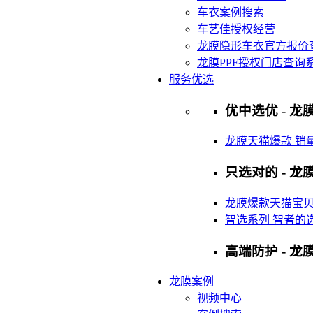
车衣案例搜索
车艺佳授权经营
龙膜隐形车衣官方报价
龙膜PPF授权门店查询
服务优选
优中选优 - 龙膜
龙膜天猫爆款 销
只选对的 - 龙膜
龙膜爆款天猫宝
智选系列 智者的
高端防护 - 龙
龙膜案例
视频中心