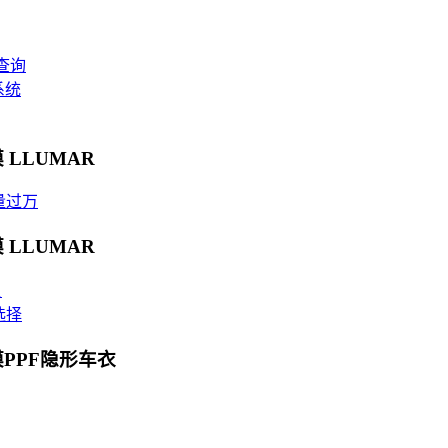
查询
系统
 LLUMAR
量过万
 LLUMAR
贝
选择
膜PPF隐形车衣