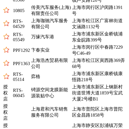
镇芦安路120号
传美汽车服务(上海)
上海市闵行区沪闵路1391
10805
有限责任公司
号
上海珈驰汽车服务
上海市松江区广富林街道
RTS-
04529
有限公司
文涵路1132号
上海市浦东新区金桥镇浦
RTS-
万缘汽车港
05549
东金皖路399号
上海市闵行区中春路7229
卞春实业
PPF1292
号C46-49
上海浩杰贸易有限
上海市松江区寅西路369弄
PPF1363
公司
68号
上海市浦东新区康桥镇康
RTS-
弈格
05114
悟路218号
授
上海市浦东新区上钢新村
锜源空间龙膜新能
RTS-
权
街道世博大道1859号宝武
06045
源装贴中心
店
大厦2号楼B1
授
上海君和汽车销售
上海市普陀区上海市普陀
权
服务有限公司
区金昌路1858号
店
授
上海市静安区彭浦镇万荣