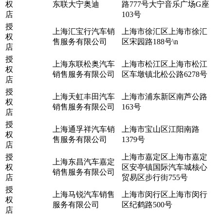
权
东联大宁奥迪
路777号大宁音乐广场G座
店
103号
授
上海汇宝行汽车销
上海市徐汇区上海市徐汇
权
售服务有限公司
区宋园路188号\n
店
授
上海东联松奥汽车
上海市松江区上海市松江
权
销售服务有限公司
区车墩镇北松公路6278号
店
授
上海天虹丰田汽车
上海市浦东新区南芦公路
权
销售服务有限公司
163号
店
授
上海通孚祥汽车销
上海市宝山区江阳南路
权
售服务有限公司
1379号
店
授
上海市嘉定区上海市嘉定
上海东昌汽车嘉定
权
区安亭镇国际汽车城核心
销售服务有限公司
店
贸易区步行街755号
授
上海马锐汽车销售
上海市闵行区上海市闵行
权
服务有限公司
区纪鹤路500号
店