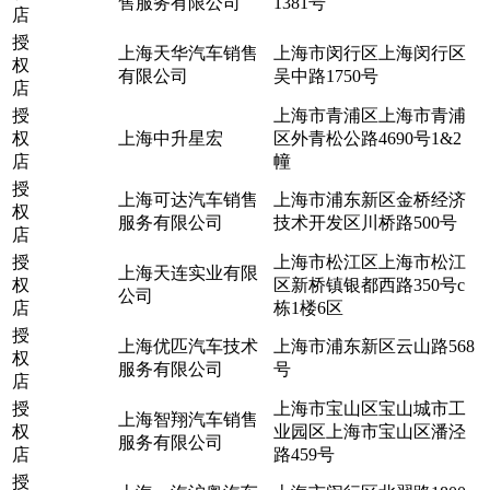
售服务有限公司
1381号
店
授
上海天华汽车销售
上海市闵行区上海闵行区
权
有限公司
吴中路1750号
店
授
上海市青浦区上海市青浦
权
上海中升星宏
区外青松公路4690号1&2
店
幢
授
上海可达汽车销售
上海市浦东新区金桥经济
权
服务有限公司
技术开发区川桥路500号
店
授
上海市松江区上海市松江
上海天连实业有限
权
区新桥镇银都西路350号c
公司
店
栋1楼6区
授
上海优匹汽车技术
上海市浦东新区云山路568
权
服务有限公司
号
店
授
上海市宝山区宝山城市工
上海智翔汽车销售
权
业园区上海市宝山区潘泾
服务有限公司
店
路459号
授