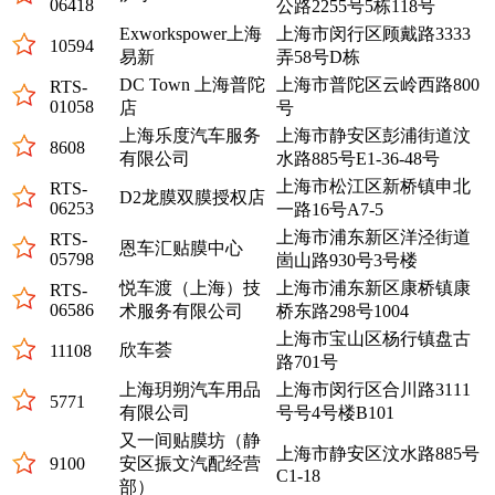
06418
公路2255号5栋118号
Exworkspower上海
上海市闵行区顾戴路3333
10594
易新
弄58号D栋
DC Town 上海普陀
上海市普陀区云岭西路800
RTS-
01058
店
号
上海乐度汽车服务
上海市静安区彭浦街道汶
8608
有限公司
水路885号E1-36-48号
上海市松江区新桥镇申北
RTS-
D2龙膜双膜授权店
06253
一路16号A7-5
上海市浦东新区洋泾街道
RTS-
恩车汇贴膜中心
05798
崮山路930号3号楼
悦车渡（上海）技
上海市浦东新区康桥镇康
RTS-
06586
术服务有限公司
桥东路298号1004
上海市宝山区杨行镇盘古
欣车荟
11108
路701号
上海玥朔汽车用品
上海市闵行区合川路3111
5771
有限公司
号号4号楼B101
又一间贴膜坊（静
上海市静安区汶水路885号
9100
安区振文汽配经营
C1-18
部）