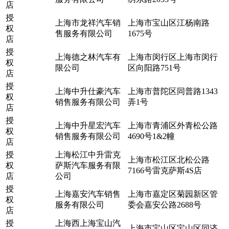
店
授
上海市龙祥汽车销
上海市宝山区江杨南路
权
售服务有限公司
1675号
店
授
上海德之林汽车有
上海市闵行区上海市闵行
权
限公司
区向阳路751号
店
授
上海中升仕豪汽车
上海市普陀区同普路1343
权
销售服务有限公司
弄1号
店
授
上海中升星宏汽车
上海市青浦区外青松公路
权
销售服务有限公司
4690号1&2幢
店
授
上海松江中升雷克
上海市松江区北松公路
权
萨斯汽车服务有限
7166号雷克萨斯4S店
店
公司
授
上海嘉安汽车销售
上海市嘉定区菊园新区管
权
服务有限公司
委会嘉安公路2688号
店
授
上海西上海宝山汽
上海市宝山区宝山区同济