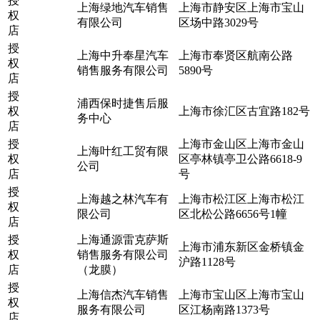
授
上海绿地汽车销售
上海市静安区上海市宝山
权
有限公司
区场中路3029号
店
授
上海中升奉星汽车
上海市奉贤区航南公路
权
销售服务有限公司
5890号
店
授
浦西保时捷售后服
权
上海市徐汇区古宜路182号
务中心
店
授
上海市金山区上海市金山
上海叶红工贸有限
权
区亭林镇亭卫公路6618-9
公司
店
号
授
上海越之林汽车有
上海市松江区上海市松江
权
限公司
区北松公路6656号1幢
店
授
上海通源雷克萨斯
上海市浦东新区金桥镇金
权
销售服务有限公司
沪路1128号
店
（龙膜）
授
上海信杰汽车销售
上海市宝山区上海市宝山
权
服务有限公司
区江杨南路1373号
店