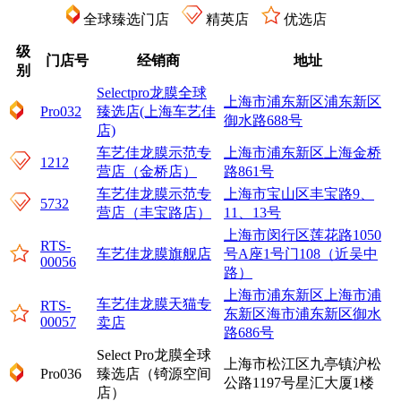
全球臻选门店
精英店
优选店
级
门店号
经销商
地址
别
Selectpro龙膜全球
上海市浦东新区浦东新区
Pro032
臻选店(上海车艺佳
御水路688号
店)
车艺佳龙膜示范专
上海市浦东新区上海金桥
1212
营店（金桥店）
路861号
车艺佳龙膜示范专
上海市宝山区丰宝路9、
5732
营店（丰宝路店）
11、13号
上海市闵行区莲花路1050
RTS-
车艺佳龙膜旗舰店
号A座1号门108（近吴中
00056
路）
上海市浦东新区上海市浦
车艺佳龙膜天猫专
RTS-
东新区海市浦东新区御水
00057
卖店
路686号
Select Pro龙膜全球
上海市松江区九亭镇沪松
Pro036
臻选店（锜源空间
公路1197号星汇大厦1楼
店）