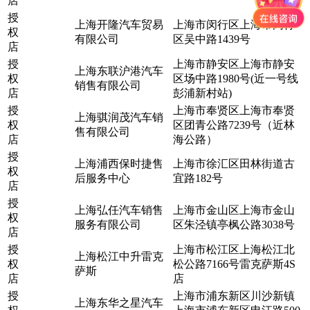
店
授
上海开隆汽车贸易
上海市闵行区上海市闵行
权
有限公司
区吴中路1439号
店
授
上海市静安区上海市静安
上海东联沪港汽车
权
区场中路1980号(近一号线
销售有限公司
店
彭浦新村站)
授
上海市奉贤区上海市奉贤
上海骐润茂汽车销
权
区团青公路7239号（近林
售有限公司
店
海公路）
授
上海浦西保时捷售
上海市徐汇区田林街道古
权
后服务中心
宜路182号
店
授
上海弘任汽车销售
上海市金山区上海市金山
权
服务有限公司
区朱泾镇亭枫公路3038号
店
授
上海市松江区上海松江北
上海松江中升雷克
权
松公路7166号雷克萨斯4S
萨斯
店
店
授
上海市浦东新区川沙新镇
上海东华之星汽车