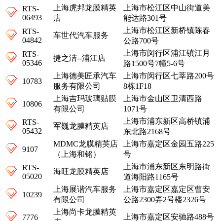
上海虎邦龙膜精英
上海市松江区中山街道美
RTS-
06493
店
能达路301号
上海市松江区新桥镇陈春
RTS-
车世代汽车服务
04842
公路700号
上海市闵行区浦江镇江月
RTS-
捷之洁--浦江店
05346
路1500号7幢5-6号
上海德美匠承汽车
上海市闵行区七莘路200号
10783
服务有限公司
8栋1F18
上海吉玛玻璃贴膜
上海市金山区卫清西路
10806
有限公司
1071号
上海市浦东新区高桥镇浦
RTS-
军巍龙膜精英店
05432
东北路2168号
MDMC龙膜精英店
上海市嘉定区金园五路225
9107
（上海和铭）
号
上海市浦东新区东明路街
RTS-
海旺龙膜精英店
05020
道海阳路1165号
上海展谐汽车服务
上海市嘉定区嘉定区曹安
10239
有限公司
公路2300弄2号楼2326号
上海尚卡龙膜精英
上海市嘉定区安驰路488号
7776