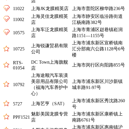
店
11022
上海JK龙膜精英店
上海市普陀区柳华路236号
上海灵佳龙膜精英
上海市静安区临汾路街道
11002
店
江杨南路382号
上海车泛龙膜精英
上海市青浦区赵巷镇崧润
10575
店
路1151—1155号
上海市浦东新区宣桥镇南
上海锐谦贸易有限
10725
汇分部南六公路1128号6号
公司
楼
DC Town上海旗舰
RTS-
上海市闵行区向阳路855号
01054
店
上海途顺汽车装潢
美容用品有限公司
上海市浦东新区川沙新镇
10792
（福海汽车养护中
城丰路91-97号
心）
上海市浦东新区秀沈路260
上海艺亨（SAT）
5727
号
魅影美国龙膜专营
上海市浦东新区康桥镇上
PPF1521
店
南路6761号
上海市浦东新区惠南镇沪