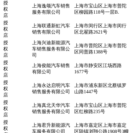
授
上海逸颂汽车销售
上海市宝山区上海市普陀
权
服务有限公司
区柳园路118号一层B.
店
授
上海联通新虹汽车
上海市闵行区上海市闵行
权
销售有限公司
区北翟路2621号
店
授
上海兴迪新能源汽
上海市普陀区上海市普陀
权
车销售服务有限公
区同普路1388号
店
司
授
上海俊能汽车销售
上海市静安区江场西路
权
有限公司
1677号
店
授
上海永达启明汽车
上海市浦东新区北蔡镇罗
权
销售服务有限公司
山路1447号
店
授
上海真北天华汽车
上海市宝山区上海市普陀
权
销售服务有限公司
区红柳路235号
店
授
上海君升新能源汽
上海市嘉定区上海市嘉定
权
车服务有限公司
区陆镇浏翔公路1908号3幢