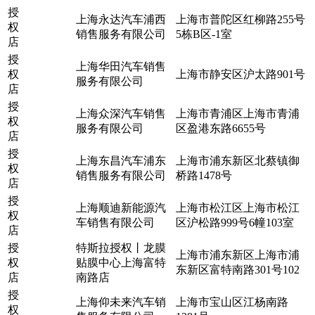
授
上海永达汽车浦西
上海市普陀区红柳路255号
权
销售服务有限公司
5栋B区-1室
店
授
上海华田汽车销售
权
上海市静安区沪太路901号
服务有限公司
店
授
上海众深汽车销售
上海市青浦区上海市青浦
权
服务有限公司
区盈港东路6655号
店
授
上海东昌汽车浦东
上海市浦东新区北蔡镇御
权
销售服务有限公司
桥路1478号
店
授
上海顺迪新能源汽
上海市松江区上海市松江
权
车销售有限公司
区沪松路999号6幢103室
店
授
特斯拉授权丨龙膜
上海市浦东新区上海市浦
权
贴膜中心上海富特
东新区富特南路301号102
店
南路店
授
上海仰未来汽车销
上海市宝山区江杨南路
权