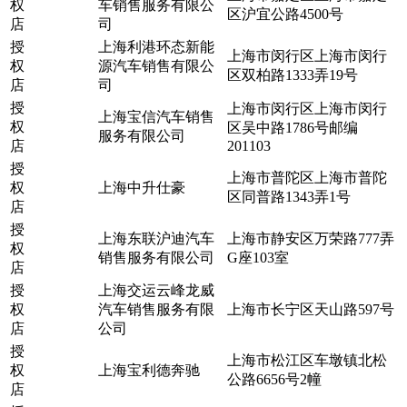
权
车销售服务有限公
区沪宜公路4500号
店
司
授
上海利港环态新能
上海市闵行区上海市闵行
权
源汽车销售有限公
区双柏路1333弄19号
店
司
授
上海市闵行区上海市闵行
上海宝信汽车销售
权
区吴中路1786号邮编
服务有限公司
店
201103
授
上海市普陀区上海市普陀
权
上海中升仕豪
区同普路1343弄1号
店
授
上海东联沪迪汽车
上海市静安区万荣路777弄
权
销售服务有限公司
G座103室
店
授
上海交运云峰龙威
权
汽车销售服务有限
上海市长宁区天山路597号
店
公司
授
上海市松江区车墩镇北松
权
上海宝利德奔驰
公路6656号2幢
店