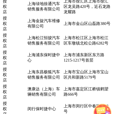
授
上海市徐汇区上海市徐汇
上海绿地徐通汽车
权
区龙吴路420号，近石龙路
销售服务有限公司
店
龙耀路
授
上海金旋汽车维修
权
上海市金山区山磊路380号
有限公司
店
授
上海松江恒骏汽车
上海市松江区上海市松江
权
销售服务有限公司
区车墩镇北松公路6282号
店
授
上海浦东保时捷中
上海市浦东新区东方路
权
心
1215-1217号首层
店
授
上海东昌极狐汽车
上海市宝山区上海市宝山
权
销售服务有限公司
区共和新路5179号
店
授
澳康达（上海）车
上海市嘉定区江桥镇鹤望
权
辆销售有限公司
路666号
店
授
上海市闵行区中春路7358
权
闵行保时捷中心
号