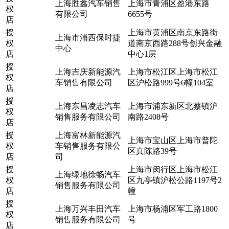
上海胜鑫汽车销售
上海市青浦区盈港东路
权
有限公司
6655号
店
授
上海市黄浦区南京东路街
上海市浦西保时捷
权
道南京西路288号创兴金融
中心
店
中心1层
授
上海吉庆新能源汽
上海市松江区上海市松江
权
车销售有限公司
区沪松路999号6幢104室
店
授
上海东昌凌志汽车
上海市浦东新区北蔡镇沪
权
销售服务有限公司
南路2408号
店
授
上海富林新能源汽
上海市宝山区上海市普陀
权
车销售服务有限公
区真陈路39号
店
司
授
上海市闵行区上海市松江
上海绿地徐畅汽车
权
区九亭镇沪松公路1197号2
销售服务有限公司
店
幢
授
上海万兴丰田汽车
上海市杨浦区军工路1800
权
销售服务有限公司
号
店