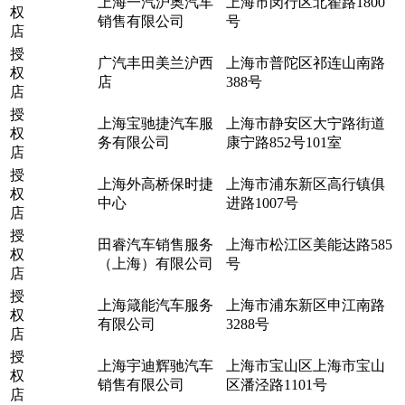
上海一汽沪奥汽车
上海市闵行区北翟路1800
权
销售有限公司
号
店
授
广汽丰田美兰沪西
上海市普陀区祁连山南路
权
店
388号
店
授
上海宝驰捷汽车服
上海市静安区大宁路街道
权
务有限公司
康宁路852号101室
店
授
上海外高桥保时捷
上海市浦东新区高行镇俱
权
中心
进路1007号
店
授
田睿汽车销售服务
上海市松江区美能达路585
权
（上海）有限公司
号
店
授
上海箴能汽车服务
上海市浦东新区申江南路
权
有限公司
3288号
店
授
上海宇迪辉驰汽车
上海市宝山区上海市宝山
权
销售有限公司
区潘泾路1101号
店