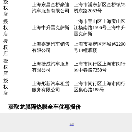
授
上海东昌金桥豪迪
上海市浦东新区金桥镇锦
权
汽车服务有限公司
绣东路2053号
店
授
上海市宝山区上海宝山区
权
上海中升雷克萨斯
江杨南路1596号上海中升
店
雷克萨斯
授
上海嘉定汽车销售
上海市嘉定区环城路2290
权
有限公司
号14幢底楼
店
授
上海捷成汽车服务
上海市闵行区上海市闵行
权
有限公司
区中春路7358号
店
授
上海彤新汽车租赁
上海市闵行区上海市闵行
权
服务有限公司
区集心路188号
店
获取龙膜隔热膜全车优惠报价
请输入您的手机号码
请
首页
输入您的尊姓大名 ^_^