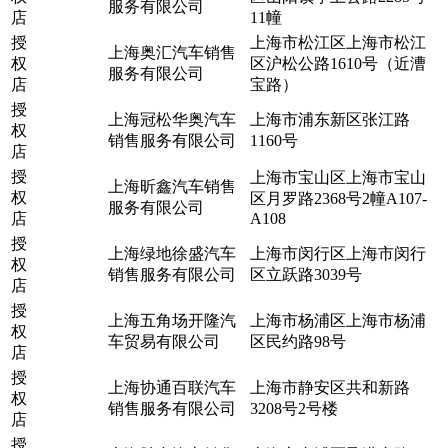
服务有限公司
店
11幢
授
上海市松江区上海市松江
上海奥汇汽车销售
权
区沪松公路1610号（近漕
服务有限公司
店
宝路）
授
上海冠松华奥汽车
上海市浦东新区张江路
权
销售服务有限公司
1160号
店
授
上海市宝山区上海市宝山
上海昕鑫汽车销售
权
区月罗路2368号2幢A107-
服务有限公司
店
A108
授
上海绿地徐盛汽车
上海市闵行区上海市闵行
权
销售服务有限公司
区立跃路3039号
店
授
上海五角场开隆汽
上海市杨浦区上海市杨浦
权
车贸易有限公司
区民约路98号
店
授
上海协通百联汽车
上海市静安区共和新路
权
销售服务有限公司
3208号2号楼
店
授