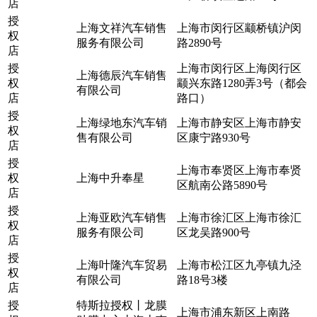
店
授
上海文祥汽车销售
上海市闵行区颛桥镇沪闵
权
服务有限公司
路2890号
店
授
上海市闵行区上海闵行区
上海德辰汽车销售
权
颛兴东路1280弄3号（都会
有限公司
店
路口）
授
上海绿地东汽车销
上海市静安区上海市静安
权
售有限公司
区康宁路930号
店
授
上海市奉贤区上海市奉贤
权
上海中升奉星
区航南公路5890号
店
授
上海亚欧汽车销售
上海市徐汇区上海市徐汇
权
服务有限公司
区龙吴路900号
店
授
上海叶隆汽车贸易
上海市松江区九亭镇九泾
权
有限公司
路18号3楼
店
授
特斯拉授权丨龙膜
上海市浦东新区上南路