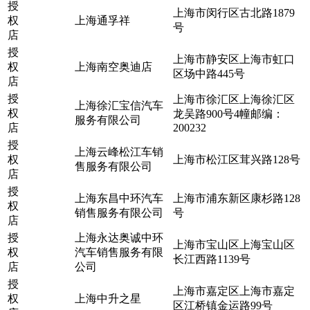
授
上海市闵行区古北路1879
权
上海通孚祥
号
店
授
上海市静安区上海市虹口
权
上海南空奥迪店
区场中路445号
店
授
上海市徐汇区上海徐汇区
上海徐汇宝信汽车
权
龙吴路900号4幢邮编：
服务有限公司
店
200232
授
上海云峰松江车销
权
上海市松江区茸兴路128号
售服务有限公司
店
授
上海东昌中环汽车
上海市浦东新区康杉路128
权
销售服务有限公司
号
店
授
上海永达奥诚中环
上海市宝山区上海宝山区
权
汽车销售服务有限
长江西路1139号
店
公司
授
上海市嘉定区上海市嘉定
权
上海中升之星
区江桥镇金运路99号