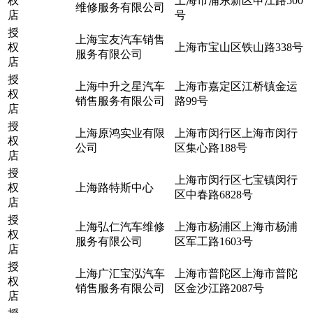
权
上海市浦东新区申江路500
维修服务有限公司
店
号
授
上海宝友汽车销售
权
上海市宝山区铁山路338号
服务有限公司
店
授
上海中升之星汽车
上海市嘉定区江桥镇金运
权
销售服务有限公司
路99号
店
授
上海原鸿实业有限
上海市闵行区上海市闵行
权
公司
区集心路188号
店
授
上海市闵行区七宝镇闵行
权
上海路特斯中心
区中春路6828号
店
授
上海弘仁汽车维修
上海市杨浦区上海市杨浦
权
服务有限公司
区军工路1603号
店
授
上海广汇宝泓汽车
上海市普陀区上海市普陀
权
销售服务有限公司
区金沙江路2087号
店