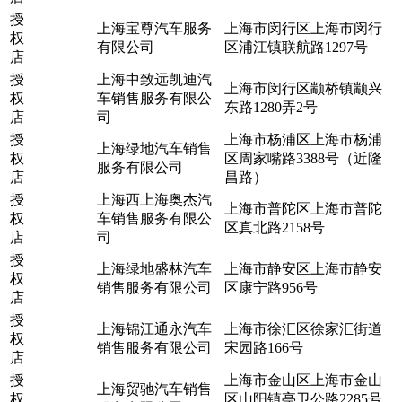
授
上海宝尊汽车服务
上海市闵行区上海市闵行
权
有限公司
区浦江镇联航路1297号
店
授
上海中致远凯迪汽
上海市闵行区颛桥镇颛兴
权
车销售服务有限公
东路1280弄2号
店
司
授
上海市杨浦区上海市杨浦
上海绿地汽车销售
权
区周家嘴路3388号（近隆
服务有限公司
店
昌路）
授
上海西上海奥杰汽
上海市普陀区上海市普陀
权
车销售服务有限公
区真北路2158号
店
司
授
上海绿地盛林汽车
上海市静安区上海市静安
权
销售服务有限公司
区康宁路956号
店
授
上海锦江通永汽车
上海市徐汇区徐家汇街道
权
销售服务有限公司
宋园路166号
店
授
上海市金山区上海市金山
上海贸驰汽车销售
权
区山阳镇亭卫公路2285号