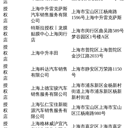
店
授
上海中升雷克萨斯
上海市宝山区江杨南路
权
汽车销售服务有限
1596号上海中升雷克萨斯
店
公司
授
特斯拉授权丨龙膜
上海市闵行区曲吴路589号
权
贴膜中心上海闵行
梦谷园区1号楼A区
店
店
授
上海市普陀区上海普陀区
权
上海中升丰田
金沙江路2033号
店
授
上海科达汽车销售
上海市静安区万荣路1150
权
有限公司
号
店
授
上海市浦东新区金杨新村
上海上德宝骏汽车
权
街道上海市浦东新区杨新
销售服务有限公司
店
新村街道
授
上海弘仁宝佳新能
上海市宝山区上海市宝山
权
源汽车销售服务有
区江杨南路980号
店
限公司
授
上海格林威沪宜汽
上海市嘉定区上海市嘉定