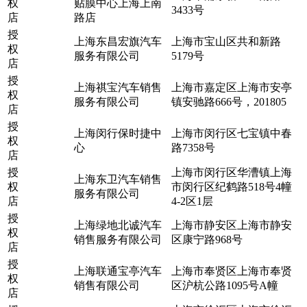
权
贴膜中心上海上南
3433号
店
路店
授
上海东昌宏旗汽车
上海市宝山区共和新路
权
服务有限公司
5179号
店
授
上海祺宝汽车销售
上海市嘉定区上海市安亭
权
服务有限公司
镇安驰路666号，201805
店
授
上海闵行保时捷中
上海市闵行区七宝镇中春
权
心
路7358号
店
授
上海市闵行区华漕镇上海
上海东卫汽车销售
权
市闵行区纪鹤路518号4幢
服务有限公司
店
4-2区1层
授
上海绿地北诚汽车
上海市静安区上海市静安
权
销售服务有限公司
区康宁路968号
店
授
上海联通宝亭汽车
上海市奉贤区上海市奉贤
权
销售有限公司
区沪杭公路1095号A幢
店