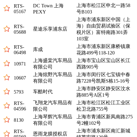
上海市松江区申北一路58
DC Town 上海
RTS-
05167
PEXY
号B103
上海市浦东新区中国（上
海）自由贸易试验区（保
RTS-
星途乐享浦东店
05688
税片区）富特南路301弄
103室
上海市浦东新区康桥镇康
RTS-
库成
06498
花路499号118-120
上海盛棠汽车用品
上海市宝山区宝山区长江
10971
有限公司
西路905号
上海炫野汽车用品
上海市闵行区七宝镇中春
10607
有限公司
路7228号凯斯S栋15-16号
上海市静安区静安区汶水
车酷时代
5793
路885号A区1号
飞翔龙汽车用品有
上海市松江区松江工业区
RTS-
04596
限公司
松卫北路755号
上海琴辉汽车用品
上海市青浦区新凤南路275
8130
有限公司
号2幢102号
上海市浦东新区南汇新城
RTS-
恩雨龙膜授权店
05560