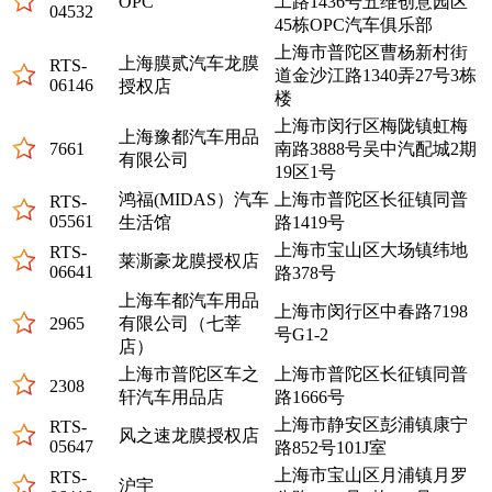
OPC
工路1436号五维创意园区
04532
45栋OPC汽车俱乐部
上海市普陀区曹杨新村街
上海膜贰汽车龙膜
RTS-
道金沙江路1340弄27号3栋
06146
授权店
楼
上海市闵行区梅陇镇虹梅
上海豫都汽车用品
7661
南路3888号吴中汽配城2期
有限公司
19区1号
鸿福(MIDAS）汽车
上海市普陀区长征镇同普
RTS-
05561
生活馆
路1419号
上海市宝山区大场镇纬地
RTS-
莱澌豪龙膜授权店
06641
路378号
上海车都汽车用品
上海市闵行区中春路7198
2965
有限公司（七莘
号G1-2
店）
上海市普陀区车之
上海市普陀区长征镇同普
2308
轩汽车用品店
路1666号
上海市静安区彭浦镇康宁
RTS-
风之速龙膜授权店
05647
路852号101J室
上海市宝山区月浦镇月罗
RTS-
沪宇