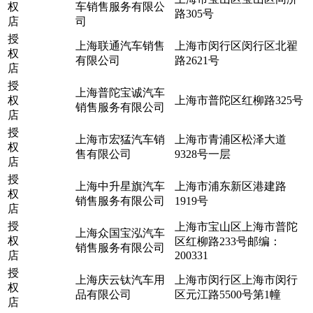
权
车销售服务有限公
路305号
店
司
授
上海联通汽车销售
上海市闵行区闵行区北翟
权
有限公司
路2621号
店
授
上海普陀宝诚汽车
权
上海市普陀区红柳路325号
销售服务有限公司
店
授
上海市宏猛汽车销
上海市青浦区松泽大道
权
售有限公司
9328号一层
店
授
上海中升星旗汽车
上海市浦东新区港建路
权
销售服务有限公司
1919号
店
授
上海市宝山区上海市普陀
上海众国宝泓汽车
权
区红柳路233号邮编：
销售服务有限公司
店
200331
授
上海庆云钛汽车用
上海市闵行区上海市闵行
权
品有限公司
区元江路5500号第1幢
店