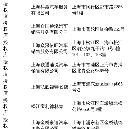
授
上海兵赢汽车服务
上海市闵行区都市路2286
权
有限公司
号1楼
店
授
上海众国通泓汽车
权
上海市普陀区红柳路255号
销售服务有限公司
店
授
上海市松江区上海市松江
上海众深依旺汽车
权
区泗泾镇九干路50号5幢
销售服务有限公司
店
101、102、103室
授
上海联通浦悦汽车
上海市青浦区上海市青浦
权
销售有限公司
区北青公路9665号
店
授
上海市浦东新区园中路65
权
上海弘欣福特4S店
号-2
店
授
上海市松江区车墩镇北松
权
松江宝利德林肯
公路6656号1幢
店
授
上海金桥豪迪汽车
上海市浦东新区金桥镇锦
权
服务有限公司
绣东路2053号