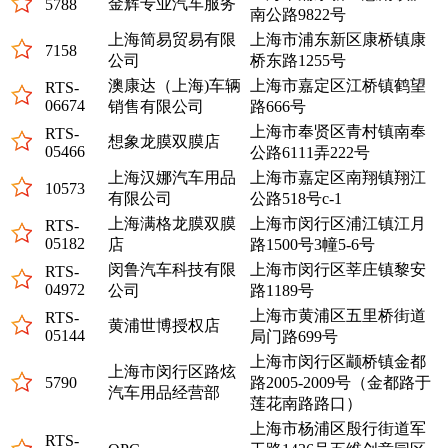
金辉专业汽车服务
5788
南公路9822号
上海简易贸易有限
上海市浦东新区康桥镇康
7158
公司
桥东路1255号
澳康达（上海)车辆
上海市嘉定区江桥镇鹤望
RTS-
06674
销售有限公司
路666号
上海市奉贤区青村镇南奉
RTS-
想象龙膜双膜店
05466
公路6111弄222号
上海汉娜汽车用品
上海市嘉定区南翔镇翔江
10573
有限公司
公路518号c-1
上海满格龙膜双膜
上海市闵行区浦江镇江月
RTS-
05182
店
路1500号3幢5-6号
闵鲁汽车科技有限
上海市闵行区莘庄镇黎安
RTS-
04972
公司
路1189号
上海市黄浦区五里桥街道
RTS-
黄浦世博授权店
05144
局门路699号
上海市闵行区颛桥镇金都
上海市闵行区路炫
5790
路2005-2009号（金都路于
汽车用品经营部
莲花南路路口）
上海市杨浦区殷行街道军
RTS-