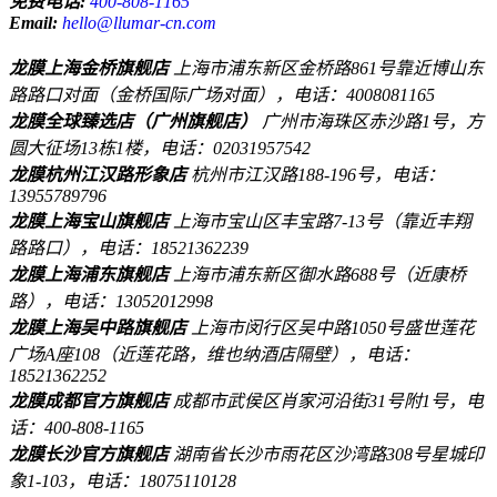
免费电话:
400-808-1165
Email:
hello@llumar-cn.com
龙膜上海金桥旗舰店
上海市浦东新区金桥路861号靠近博山东
路路口对面（金桥国际广场对面），电话：4008081165
龙膜全球臻选店（广州旗舰店）
广州市海珠区赤沙路1号，方
圆大征场13栋1楼，电话：02031957542
龙膜杭州江汉路形象店
杭州市江汉路188-196号，电话：
13955789796
龙膜上海宝山旗舰店
上海市宝山区丰宝路7-13号（靠近丰翔
路路口），电话：18521362239
龙膜上海浦东旗舰店
上海市浦东新区御水路688号（近康桥
路），电话：13052012998
龙膜上海吴中路旗舰店
上海市闵行区吴中路1050号盛世莲花
广场A座108（近莲花路，维也纳酒店隔壁），电话：
18521362252
龙膜成都官方旗舰店
成都市武侯区肖家河沿街31号附1号，电
话：400-808-1165
龙膜长沙官方旗舰店
湖南省长沙市雨花区沙湾路308号星城印
象1-103，电话：18075110128