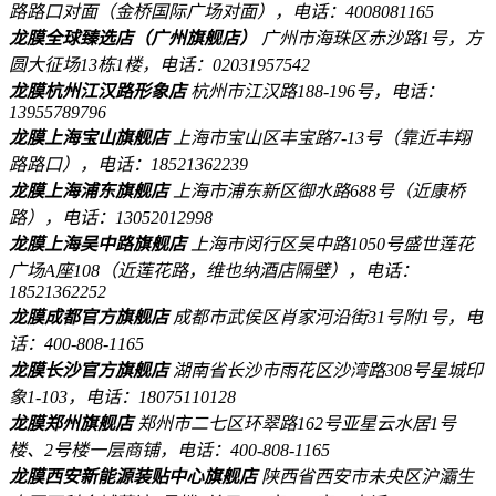
路路口对面（金桥国际广场对面），电话：4008081165
龙膜全球臻选店（广州旗舰店）
广州市海珠区赤沙路1号，方
圆大征场13栋1楼，电话：02031957542
龙膜杭州江汉路形象店
杭州市江汉路188-196号，电话：
13955789796
龙膜上海宝山旗舰店
上海市宝山区丰宝路7-13号（靠近丰翔
路路口），电话：18521362239
龙膜上海浦东旗舰店
上海市浦东新区御水路688号（近康桥
路），电话：13052012998
龙膜上海吴中路旗舰店
上海市闵行区吴中路1050号盛世莲花
广场A座108（近莲花路，维也纳酒店隔壁），电话：
18521362252
龙膜成都官方旗舰店
成都市武侯区肖家河沿街31号附1号，电
话：400-808-1165
龙膜长沙官方旗舰店
湖南省长沙市雨花区沙湾路308号星城印
象1-103，电话：18075110128
龙膜郑州旗舰店
郑州市二七区环翠路162号亚星云水居1号
楼、2号楼一层商铺，电话：400-808-1165
龙膜西安新能源装贴中心旗舰店
陕西省西安市未央区沪灞生