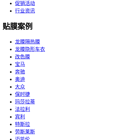
促销活动
行业资讯
贴膜案例
龙膜隔热膜
龙膜隐形车衣
改色膜
宝马
奔驰
奥迪
大众
保时捷
玛莎拉蒂
法拉利
宾利
特斯拉
劳斯莱斯
迈凯伦