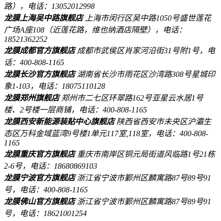
路），电话：13052012998
龙膜上海吴中路旗舰店
上海市闵行区吴中路1050号盛世莲花
广场A座108（近莲花路，维也纳酒店隔壁），电话：
18521362252
龙膜成都官方旗舰店
成都市武侯区肖家河沿街31号附1号，电
话：400-808-1165
龙膜长沙官方旗舰店
湖南省长沙市雨花区沙湾路308号星城印
象1-103，电话：18075110128
龙膜郑州旗舰店
郑州市二七区环翠路162号亚星云水居1号
楼、2号楼一层商铺，电话：400-808-1165
龙膜西安新能源装贴中心旗舰店
陕西省西安市未央区沪灞生
态区万科金域蓝湾9号楼1单元117室,118室，电话：400-808-
1165
龙膜重庆官方旗舰店
重庆市南岸区铜元局街道风临路1号21栋
2-6号，电话：18680869103
龙膜宁波官方旗舰店
浙江省宁波市鄞州区麟寓路87号89号91
号，电话：400-808-1165
龙膜佛山官方旗舰店
浙江省宁波市鄞州区麟寓路87号89号91
号，电话：18621001254