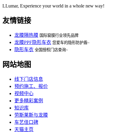
LLumar, Experience your world in a whole new way!
友情链接
龙膜隔热膜
国际窗膜行业领先品牌
龙膜PPF隐形车衣
您爱车的隐形防护盾~
隐形车衣
全国授权门店查询~
网站地图
线下门店信息
预约施工、报价
视频中心
更多精彩案例
知识库
劳斯莱斯与龙膜
车艺佳口碑
天猫主页