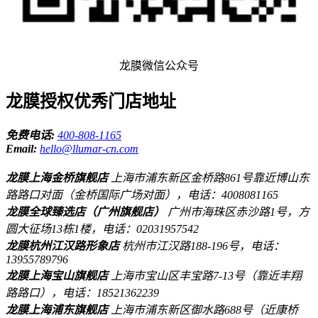
龙膜微信公众号
龙膜授权优秀门店地址
免费电话:
400-808-1165
Email:
hello@llumar-cn.com
龙膜上海金桥旗舰店
上海市浦东新区金桥路861号靠近博山东
路路口对面（金桥国际广场对面），电话：4008081165
龙膜全球臻选店（广州旗舰店）
广州市海珠区赤沙路1号，方
圆大征场13栋1楼，电话：02031957542
龙膜杭州江汉路形象店
杭州市江汉路188-196号，电话：
13955789796
龙膜上海宝山旗舰店
上海市宝山区丰宝路7-13号（靠近丰翔
路路口），电话：18521362239
龙膜上海浦东旗舰店
上海市浦东新区御水路688号（近康桥