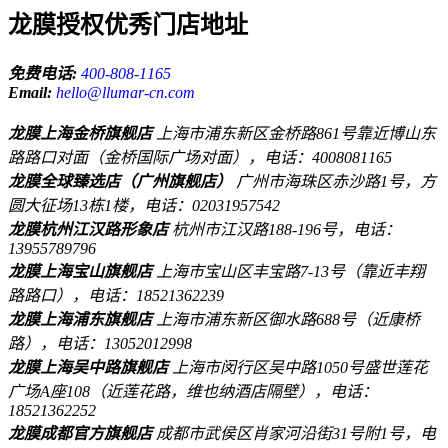
龙膜授权优秀门店地址
免费电话:
400-808-1165
Email:
hello@llumar-cn.com
龙膜上海金桥旗舰店
上海市浦东新区金桥路861号靠近博山东
路路口对面（金桥国际广场对面），电话：4008081165
龙膜全球臻选店（广州旗舰店）
广州市海珠区赤沙路1号，方
圆大征场13栋1楼，电话：02031957542
龙膜杭州江汉路形象店
杭州市江汉路188-196号，电话：
13955789796
龙膜上海宝山旗舰店
上海市宝山区丰宝路7-13号（靠近丰翔
路路口），电话：18521362239
龙膜上海浦东旗舰店
上海市浦东新区御水路688号（近康桥
路），电话：13052012998
龙膜上海吴中路旗舰店
上海市闵行区吴中路1050号盛世莲花
广场A座108（近莲花路，维也纳酒店隔壁），电话：
18521362252
龙膜成都官方旗舰店
成都市武侯区肖家河沿街31号附1号，电