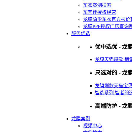
车衣案例搜索
车艺佳授权经营
龙膜隐形车衣官方报价
龙膜PPF授权门店查询
服务优选
优中选优 - 龙膜
龙膜天猫爆款 销
只选对的 - 龙膜
龙膜爆款天猫宝
智选系列 智者的
高端防护 - 龙
龙膜案例
视频中心