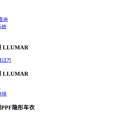
查询
系统
 LLUMAR
量过万
 LLUMAR
贝
选择
膜PPF隐形车衣