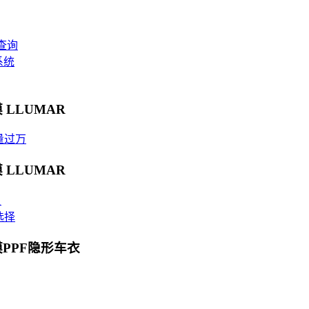
查询
系统
 LLUMAR
量过万
 LLUMAR
贝
选择
膜PPF隐形车衣