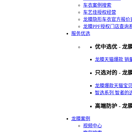
车衣案例搜索
车艺佳授权经营
龙膜隐形车衣官方报价
龙膜PPF授权门店查询
服务优选
优中选优 - 龙膜
龙膜天猫爆款 销
只选对的 - 龙膜
龙膜爆款天猫宝
智选系列 智者的
高端防护 - 龙
龙膜案例
视频中心