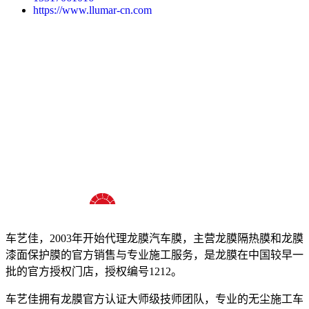
https://www.llumar-cn.com
十八年龙膜官方授权精英门店
车艺佳，2003年开始代理龙膜汽车膜，主营龙膜隔热膜和龙膜
漆面保护膜的官方销售与专业施工服务，是龙膜在中国较早一
批的官方授权门店，授权编号1212。
车艺佳拥有龙膜官方认证大师级技师团队，专业的无尘施工车