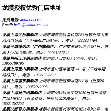
龙膜授权优秀门店地址
免费电话:
400-808-1165
Email:
hello@llumar-cn.com
龙膜上海金桥旗舰店
上海市浦东新区金桥路861号靠近博山东
路路口对面（金桥国际广场对面），电话：4008081165
龙膜全球臻选店（广州旗舰店）
广州市海珠区赤沙路1号，方
圆大征场13栋1楼，电话：02031957542
龙膜杭州江汉路形象店
杭州市江汉路188-196号，电话：
13955789796
龙膜上海宝山旗舰店
上海市宝山区丰宝路7-13号（靠近丰翔
路路口），电话：18521362239
龙膜上海浦东旗舰店
上海市浦东新区御水路688号（近康桥
路），电话：13052012998
龙膜上海吴中路旗舰店
上海市闵行区吴中路1050号盛世莲花
广场A座108（近莲花路，维也纳酒店隔壁），电话：
18521362252
龙膜成都官方旗舰店
成都市武侯区肖家河沿街31号附1号，电