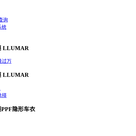
查询
系统
 LLUMAR
量过万
 LLUMAR
贝
选择
膜PPF隐形车衣