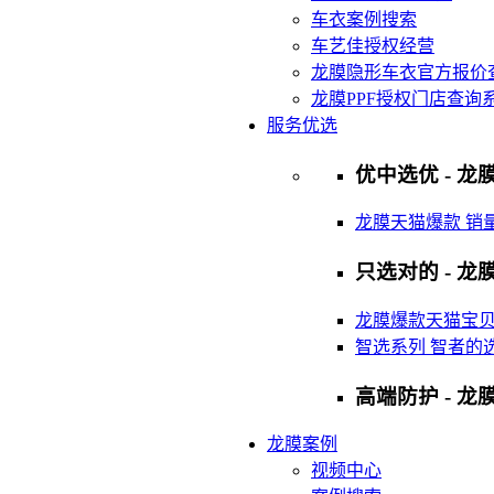
车衣案例搜索
车艺佳授权经营
龙膜隐形车衣官方报价
龙膜PPF授权门店查询
服务优选
优中选优 - 龙膜
龙膜天猫爆款 销
只选对的 - 龙膜
龙膜爆款天猫宝
智选系列 智者的
高端防护 - 龙
龙膜案例
视频中心