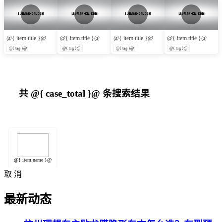
@{ item.title }@
@{ item.title }@
@{ item.title }@
@{ item.title }@
@{ tag }@
@{ tag }@
@{ tag }@
@{ tag }@
共
@{ case_total }@
条搜索结果
@{ item.name }@
取 消
最新动态