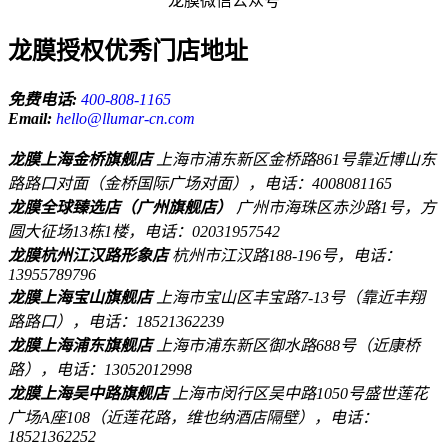
龙膜微信公众号
龙膜授权优秀门店地址
免费电话:
400-808-1165
Email:
hello@llumar-cn.com
龙膜上海金桥旗舰店
上海市浦东新区金桥路861号靠近博山东
路路口对面（金桥国际广场对面），电话：4008081165
龙膜全球臻选店（广州旗舰店）
广州市海珠区赤沙路1号，方
圆大征场13栋1楼，电话：02031957542
龙膜杭州江汉路形象店
杭州市江汉路188-196号，电话：
13955789796
龙膜上海宝山旗舰店
上海市宝山区丰宝路7-13号（靠近丰翔
路路口），电话：18521362239
龙膜上海浦东旗舰店
上海市浦东新区御水路688号（近康桥
路），电话：13052012998
龙膜上海吴中路旗舰店
上海市闵行区吴中路1050号盛世莲花
广场A座108（近莲花路，维也纳酒店隔壁），电话：
18521362252