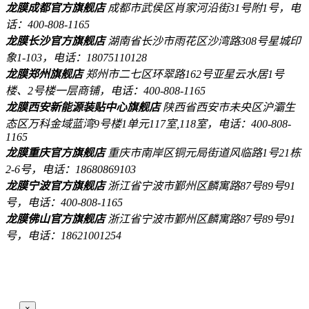
龙膜成都官方旗舰店
成都市武侯区肖家河沿街31号附1号，电
话：400-808-1165
龙膜长沙官方旗舰店
湖南省长沙市雨花区沙湾路308号星城印
象1-103，电话：18075110128
龙膜郑州旗舰店
郑州市二七区环翠路162号亚星云水居1号
楼、2号楼一层商铺，电话：400-808-1165
龙膜西安新能源装贴中心旗舰店
陕西省西安市未央区沪灞生
态区万科金域蓝湾9号楼1单元117室,118室，电话：400-808-
1165
龙膜重庆官方旗舰店
重庆市南岸区铜元局街道风临路1号21栋
2-6号，电话：18680869103
龙膜宁波官方旗舰店
浙江省宁波市鄞州区麟寓路87号89号91
号，电话：400-808-1165
龙膜佛山官方旗舰店
浙江省宁波市鄞州区麟寓路87号89号91
号，电话：18621001254
×