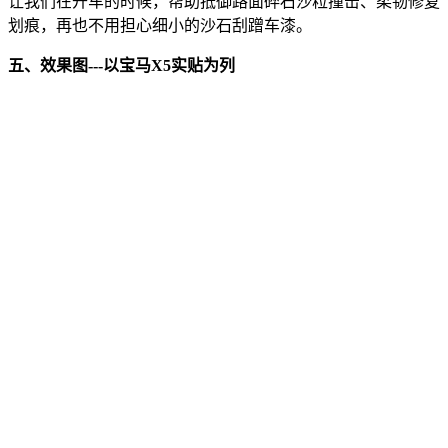
让我们在开车的时候，帮助抵御路面碎石沙粒撞击、柔韧修复
划痕，再也不用担心细小的沙石刮蹭车漆。
五、效果图---以宝马X5实贴为列