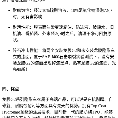
耐腐蚀性：经过10%硫酸溶液、10%氢氧化钠浸泡72小
时，无有害影响
耐污性能：膜表面沾染变速箱油、防冻液、玻璃水、旧
机油、番茄酱、芥末酱2小时之后，清理干净可回复原
状。
碎石冲击性能：将两个安装龙膜G2和未安装龙膜隐形车
衣的漆面，置于SAE J400石击崩裂实验测试下，没有安
装龙膜G2的漆面出现掉漆黑点，贴有龙膜G2的漆面，光
亮如新！
四、优点
龙膜G2系列隐形车衣属于高端产品，可以说是在抗剐蹭、自
修复、耐腐蚀耐污等方面具有先天的优势。拥有Top Coat
Hydrogard顶级的涂层技术，目前新一代的脂肪族TPU，能够