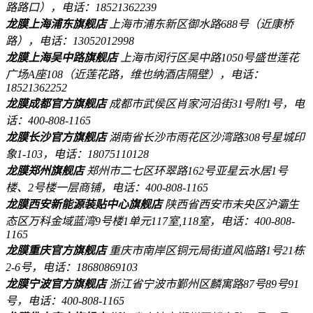
路路口），电话：18521362239
龙膜上海浦东旗舰店
上海市浦东新区御水路688号（近康桥
路），电话：13052012998
龙膜上海吴中路旗舰店
上海市闵行区吴中路1050号盛世莲花
广场A座108（近莲花路，维也纳酒店隔壁），电话：
18521362252
龙膜成都官方旗舰店
成都市武侯区肖家河沿街31号附1号，电
话：400-808-1165
龙膜长沙官方旗舰店
湖南省长沙市雨花区沙湾路308号星城印
象1-103，电话：18075110128
龙膜郑州旗舰店
郑州市二七区环翠路162号亚星云水居1号
楼、2号楼一层商铺，电话：400-808-1165
龙膜西安新能源装贴中心旗舰店
陕西省西安市未央区沪灞生
态区万科金域蓝湾9号楼1单元117室,118室，电话：400-808-
1165
龙膜重庆官方旗舰店
重庆市南岸区铜元局街道风临路1号21栋
2-6号，电话：18680869103
龙膜宁波官方旗舰店
浙江省宁波市鄞州区麟寓路87号89号91
号，电话：400-808-1165