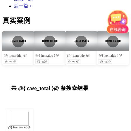
后一篇 >
真实案例
@{ item.title }@
@{ item.title }@
@{ item.title }@
@{ item.title }@
@{ tag }@
@{ tag }@
@{ tag }@
@{ tag }@
共
@{ case_total }@
条搜索结果
@{ item.name }@