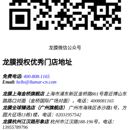
龙膜微信公众号
龙膜授权优秀门店地址
免费电话:
400-808-1165
Email:
hello@llumar-cn.com
龙膜上海金桥旗舰店
上海市浦东新区金桥路861号靠近博山东
路路口对面（金桥国际广场对面），电话：4008081165
龙膜全球臻选店（广州旗舰店）
广州市海珠区赤沙路1号，方
圆大征场13栋1楼，电话：02031957542
龙膜杭州江汉路形象店
杭州市江汉路188-196号，电话：
13955789796