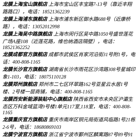
龙膜上海宝山旗舰店
上海市宝山区丰宝路7-13号（靠近丰翔
路路口），电话：18521362239
龙膜上海浦东旗舰店
上海市浦东新区御水路688号（近康桥
路），电话：13052012998
龙膜上海吴中路旗舰店
上海市闵行区吴中路1050号盛世莲花
广场A座108（近莲花路，维也纳酒店隔壁），电话：
18521362252
龙膜成都官方旗舰店
成都市武侯区肖家河沿街31号附1号，电
话：400-808-1165
龙膜长沙官方旗舰店
湖南省长沙市雨花区沙湾路308号星城印
象1-103，电话：18075110128
龙膜郑州旗舰店
郑州市二七区环翠路162号亚星云水居1号
楼、2号楼一层商铺，电话：400-808-1165
龙膜西安新能源装贴中心旗舰店
陕西省西安市未央区沪灞生
态区万科金域蓝湾9号楼1单元117室,118室，电话：400-808-
1165
龙膜重庆官方旗舰店
重庆市南岸区铜元局街道风临路1号21栋
2-6号，电话：18680869103
龙膜宁波官方旗舰店
浙江省宁波市鄞州区麟寓路87号89号91