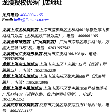
龙膜授权优秀门店地址
免费电话:
400-808-1165
Email:
hello@llumar-cn.com
龙膜上海金桥旗舰店
上海市浦东新区金桥路861号靠近博山东
路路口对面（金桥国际广场对面），电话：4008081165
龙膜全球臻选店（广州旗舰店）
广州市海珠区赤沙路1号，方
圆大征场13栋1楼，电话：02031957542
龙膜杭州江汉路形象店
杭州市江汉路188-196号，电话：
13955789796
龙膜上海宝山旗舰店
上海市宝山区丰宝路7-13号（靠近丰翔
路路口），电话：18521362239
龙膜上海浦东旗舰店
上海市浦东新区御水路688号（近康桥
路），电话：13052012998
龙膜上海吴中路旗舰店
上海市闵行区吴中路1050号盛世莲花
广场A座108（近莲花路，维也纳酒店隔壁），电话：
18521362252
龙膜成都官方旗舰店
成都市武侯区肖家河沿街31号附1号，电
话：400-808-1165