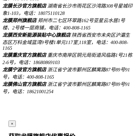
龙膜长沙官方旗舰店
湖南省长沙市雨花区沙湾路308号星城印
象1-103，电话：18075110128
龙膜郑州旗舰店
郑州市二七区环翠路162号亚星云水居1号
楼、2号楼一层商铺，电话：400-808-1165
龙膜西安新能源装贴中心旗舰店
陕西省西安市未央区沪灞生
态区万科金域蓝湾9号楼1单元117室,118室，电话：400-808-
1165
龙膜重庆官方旗舰店
重庆市南岸区铜元局街道风临路1号21栋
2-6号，电话：18680869103
龙膜宁波官方旗舰店
浙江省宁波市鄞州区麟寓路87号89号91
号，电话：400-808-1165
龙膜佛山官方旗舰店
浙江省宁波市鄞州区麟寓路87号89号91
号，电话：18621001254
×