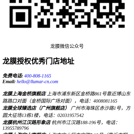
龙膜微信公众号
龙膜授权优秀门店地址
免费电话:
400-808-1165
Email:
hello@llumar-cn.com
龙膜上海金桥旗舰店
上海市浦东新区金桥路861号靠近博山东
路路口对面（金桥国际广场对面），电话：4008081165
龙膜全球臻选店（广州旗舰店）
广州市海珠区赤沙路1号，方
圆大征场13栋1楼，电话：02031957542
龙膜杭州江汉路形象店
杭州市江汉路188-196号，电话：
13955789796