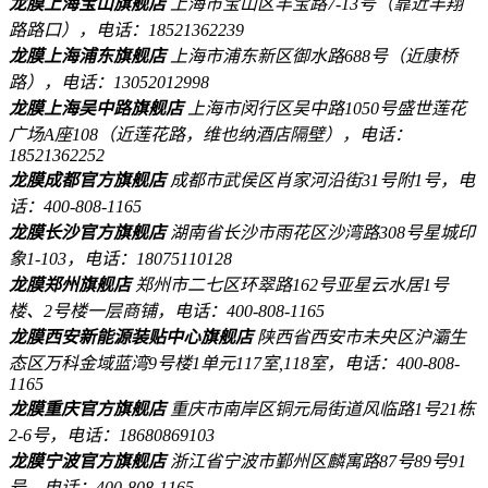
龙膜上海宝山旗舰店
上海市宝山区丰宝路7-13号（靠近丰翔
路路口），电话：18521362239
龙膜上海浦东旗舰店
上海市浦东新区御水路688号（近康桥
路），电话：13052012998
龙膜上海吴中路旗舰店
上海市闵行区吴中路1050号盛世莲花
广场A座108（近莲花路，维也纳酒店隔壁），电话：
18521362252
龙膜成都官方旗舰店
成都市武侯区肖家河沿街31号附1号，电
话：400-808-1165
龙膜长沙官方旗舰店
湖南省长沙市雨花区沙湾路308号星城印
象1-103，电话：18075110128
龙膜郑州旗舰店
郑州市二七区环翠路162号亚星云水居1号
楼、2号楼一层商铺，电话：400-808-1165
龙膜西安新能源装贴中心旗舰店
陕西省西安市未央区沪灞生
态区万科金域蓝湾9号楼1单元117室,118室，电话：400-808-
1165
龙膜重庆官方旗舰店
重庆市南岸区铜元局街道风临路1号21栋
2-6号，电话：18680869103
龙膜宁波官方旗舰店
浙江省宁波市鄞州区麟寓路87号89号91
号，电话：400-808-1165