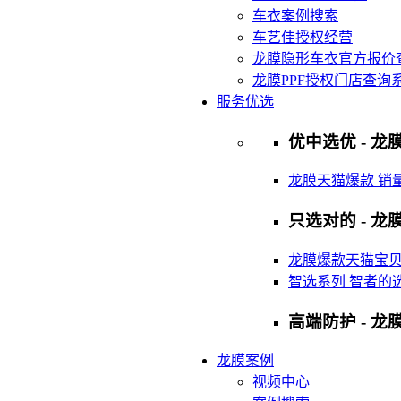
车衣案例搜索
车艺佳授权经营
龙膜隐形车衣官方报价
龙膜PPF授权门店查询
服务优选
优中选优 - 龙膜
龙膜天猫爆款 销
只选对的 - 龙膜
龙膜爆款天猫宝
智选系列 智者的
高端防护 - 龙
龙膜案例
视频中心