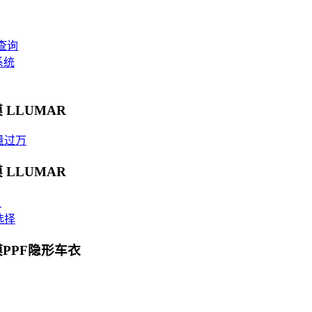
查询
系统
 LLUMAR
量过万
 LLUMAR
贝
选择
膜PPF隐形车衣