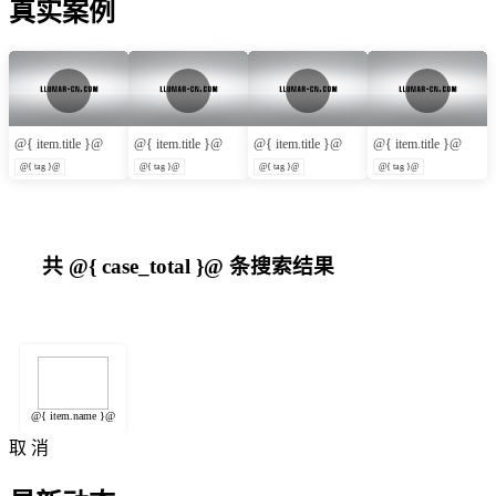
真实案例
@{ item.title }@
@{ item.title }@
@{ item.title }@
@{ item.title }@
@{ tag }@
@{ tag }@
@{ tag }@
@{ tag }@
共
@{ case_total }@
条搜索结果
@{ item.name }@
取 消