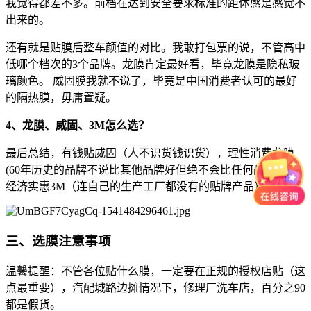
我觉得都差不多。前档在达到安全要求标准的距体感是感觉不
出来的。
还有就是贴膜后整车颜值的对比。我敢打包票的说，不管高中
低哪个档次的3个品牌。龙膜肯定最好看，毕竟龙膜是隐私玻
璃颜色。 威固膜我就不说了，毕竟是中国消费者认可的最好
的隔热膜，毋庸置疑。
4、龙膜、威固、3M怎么选？
最后总结，有钱贴威固（人不识货钱识货），理性消费龙膜
(60年历史的品牌不说比其他品牌好但绝不会比任何品牌差)，
经济实惠3M（连自己的生产工厂都没有的贴牌产品）。
三、选膜注意事项
温馨提醒：不管各位贴什么膜，一定要在正规的授权店贴（这
点最重要），汽配城路边摊情况下，修理厂洗车店，百分之90
都是假货。