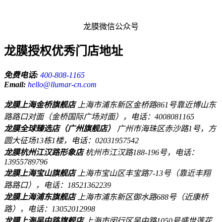
龙膜微信公众号
龙膜授权优秀门店地址
免费电话:
400-808-1165
Email:
hello@llumar-cn.com
龙膜上海金桥旗舰店
上海市浦东新区金桥路861号靠近博山东
路路口对面（金桥国际广场对面），电话：4008081165
龙膜全球臻选店（广州旗舰店）
广州市海珠区赤沙路1号，方
圆大征场13栋1楼，电话：02031957542
龙膜杭州江汉路形象店
杭州市江汉路188-196号，电话：
13955789796
龙膜上海宝山旗舰店
上海市宝山区丰宝路7-13号（靠近丰翔
路路口），电话：18521362239
龙膜上海浦东旗舰店
上海市浦东新区御水路688号（近康桥
路），电话：13052012998
龙膜上海吴中路旗舰店
上海市闵行区吴中路1050号盛世莲花