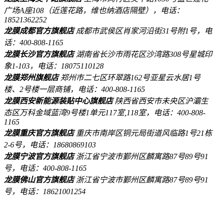
广场A座108（近莲花路，维也纳酒店隔壁），电话：
18521362252
龙膜成都官方旗舰店
成都市武侯区肖家河沿街31号附1号，电
话：400-808-1165
龙膜长沙官方旗舰店
湖南省长沙市雨花区沙湾路308号星城印
象1-103，电话：18075110128
龙膜郑州旗舰店
郑州市二七区环翠路162号亚星云水居1号
楼、2号楼一层商铺，电话：400-808-1165
龙膜西安新能源装贴中心旗舰店
陕西省西安市未央区沪灞生
态区万科金域蓝湾9号楼1单元117室,118室，电话：400-808-
1165
龙膜重庆官方旗舰店
重庆市南岸区铜元局街道风临路1号21栋
2-6号，电话：18680869103
龙膜宁波官方旗舰店
浙江省宁波市鄞州区麟寓路87号89号91
号，电话：400-808-1165
龙膜佛山官方旗舰店
浙江省宁波市鄞州区麟寓路87号89号91
号，电话：18621001254