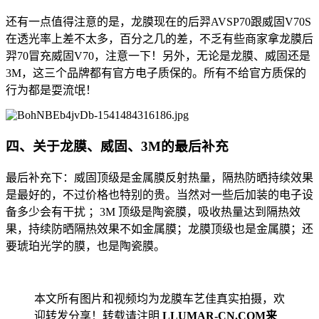
还有一点值得注意的是，龙膜现在的后羿AVSP70跟威固V70S
在透光率上差不太多，百分之几的差，不乏有些商家拿龙膜后
羿70冒充威固V70，注意一下！另外，无论是龙膜、威固还是
3M，这三个品牌都有官方电子质保的。所有不给官方质保的
行为都是耍流氓！
四、关于龙膜、威固、3M的最后补充
最后补充下：威固顶级是金属膜反射热量，隔热防晒持续效果
是最好的，不过价格也特别的贵。当然对一些后加装的电子设
备多少会有干扰 ；3M 顶级是陶瓷膜，吸收热量达到隔热效
果，持续防晒隔热效果不如金属膜；龙膜顶级也是金属膜；还
要琥珀光学的膜，也是陶瓷膜。
本文所有图片和视频均为龙膜车艺佳真实拍摄，欢
迎转发分享！转载请注明
LLUMAR-CN.COM来