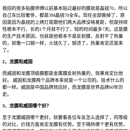
我招的很多贴膜师傅以前基本贴过最好的膜就是晶锐70，所以
自己车比较奢侈，都是3M晶锐70全车。现在全部撕掉了，原
因是因为晶锐的上烤灯是跟他们两大品牌没啥差距，但是持续
性根本不行，长的1个月就不行了，短的时间最多7天。这是膜
的生产技术原因，也就是他根本不是反射膜，反射不了热量
的，就像一口锅一样，火烧久了，锅烫了，热量肯定还是来
了。
2、龙膜和威固
而威固和龙膜顶级膜都是金属膜反射热量的，效果肯定比他
好。 威固和龙膜两个品牌本来就是一个公司的。技术什么的
都一样。威固是中国品牌效应好，而龙膜是世界品牌60年历
史。
3、龙膜和威固哪个好？
至于龙膜威固哪个更好，就要看各位车友怎么选择了，同等级
的对比，价钱方面肯定龙膜有优势。至于隔热哪个更有优势，