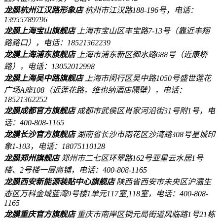
龙膜杭州江汉路形象店
杭州市江汉路188-196号，电话：
13955789796
龙膜上海宝山旗舰店
上海市宝山区丰宝路7-13号（靠近丰翔
路路口），电话：18521362239
龙膜上海浦东旗舰店
上海市浦东新区御水路688号（近康桥
路），电话：13052012998
龙膜上海吴中路旗舰店
上海市闵行区吴中路1050号盛世莲花
广场A座108（近莲花路，维也纳酒店隔壁），电话：
18521362252
龙膜成都官方旗舰店
成都市武侯区肖家河沿街31号附1号，电
话：400-808-1165
龙膜长沙官方旗舰店
湖南省长沙市雨花区沙湾路308号星城印
象1-103，电话：18075110128
龙膜郑州旗舰店
郑州市二七区环翠路162号亚星云水居1号
楼、2号楼一层商铺，电话：400-808-1165
龙膜西安新能源装贴中心旗舰店
陕西省西安市未央区沪灞生
态区万科金域蓝湾9号楼1单元117室,118室，电话：400-808-
1165
龙膜重庆官方旗舰店
重庆市南岸区铜元局街道风临路1号21栋