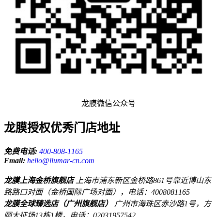
龙膜微信公众号
龙膜授权优秀门店地址
免费电话:
400-808-1165
Email:
hello@llumar-cn.com
龙膜上海金桥旗舰店
上海市浦东新区金桥路861号靠近博山东
路路口对面（金桥国际广场对面），电话：4008081165
龙膜全球臻选店（广州旗舰店）
广州市海珠区赤沙路1号，方
圆大征场13栋1楼，电话：02031957542