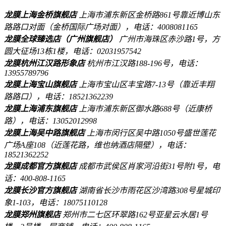
龙膜上海金桥旗舰店
上海市浦东新区金桥路861号靠近博山东
路路口对面（金桥国际广场对面），电话：4008081165
龙膜全球臻选店（广州旗舰店）
广州市海珠区赤沙路1号，方
圆大征场13栋1楼，电话：02031957542
龙膜杭州江汉路形象店
杭州市江汉路188-196号，电话：
13955789796
龙膜上海宝山旗舰店
上海市宝山区丰宝路7-13号（靠近丰翔
路路口），电话：18521362239
龙膜上海浦东旗舰店
上海市浦东新区御水路688号（近康桥
路），电话：13052012998
龙膜上海吴中路旗舰店
上海市闵行区吴中路1050号盛世莲花
广场A座108（近莲花路，维也纳酒店隔壁），电话：
18521362252
龙膜成都官方旗舰店
成都市武侯区肖家河沿街31号附1号，电
话：400-808-1165
龙膜长沙官方旗舰店
湖南省长沙市雨花区沙湾路308号星城印
象1-103，电话：18075110128
龙膜郑州旗舰店
郑州市二七区环翠路162号亚星云水居1号