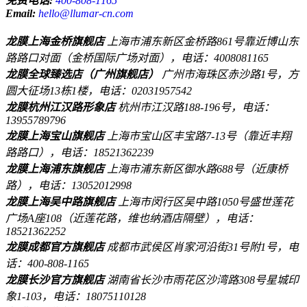
免费电话:
400-808-1165
Email:
hello@llumar-cn.com
龙膜上海金桥旗舰店
上海市浦东新区金桥路861号靠近博山东
路路口对面（金桥国际广场对面），电话：4008081165
龙膜全球臻选店（广州旗舰店）
广州市海珠区赤沙路1号，方
圆大征场13栋1楼，电话：02031957542
龙膜杭州江汉路形象店
杭州市江汉路188-196号，电话：
13955789796
龙膜上海宝山旗舰店
上海市宝山区丰宝路7-13号（靠近丰翔
路路口），电话：18521362239
龙膜上海浦东旗舰店
上海市浦东新区御水路688号（近康桥
路），电话：13052012998
龙膜上海吴中路旗舰店
上海市闵行区吴中路1050号盛世莲花
广场A座108（近莲花路，维也纳酒店隔壁），电话：
18521362252
龙膜成都官方旗舰店
成都市武侯区肖家河沿街31号附1号，电
话：400-808-1165
龙膜长沙官方旗舰店
湖南省长沙市雨花区沙湾路308号星城印
象1-103，电话：18075110128