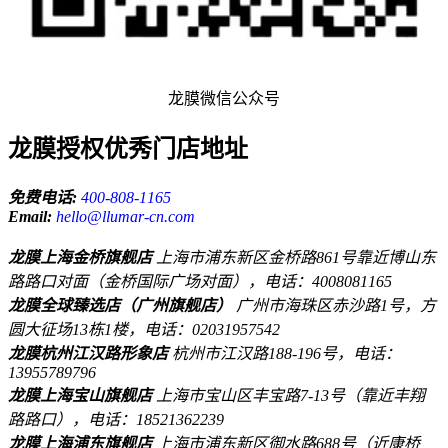
龙膜微信公众号
龙膜授权优秀门店地址
免费电话:
400-808-1165
Email:
hello@llumar-cn.com
龙膜上海金桥旗舰店
上海市浦东新区金桥路861号靠近博山东
路路口对面（金桥国际广场对面），电话：4008081165
龙膜全球臻选店（广州旗舰店）
广州市海珠区赤沙路1号，方
圆大征场13栋1楼，电话：02031957542
龙膜杭州江汉路形象店
杭州市江汉路188-196号，电话：
13955789796
龙膜上海宝山旗舰店
上海市宝山区丰宝路7-13号（靠近丰翔
路路口），电话：18521362239
龙膜上海浦东旗舰店
上海市浦东新区御水路688号（近康桥