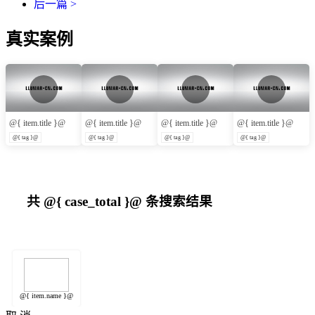
后一篇 >
真实案例
@{ item.title }@
@{ item.title }@
@{ item.title }@
@{ item.title }@
@{ tag }@
@{ tag }@
@{ tag }@
@{ tag }@
共
@{ case_total }@
条搜索结果
@{ item.name }@