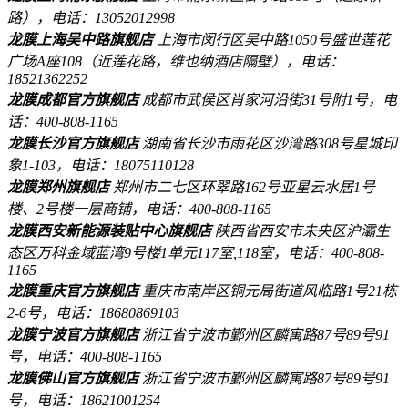
路），电话：13052012998
龙膜上海吴中路旗舰店
上海市闵行区吴中路1050号盛世莲花
广场A座108（近莲花路，维也纳酒店隔壁），电话：
18521362252
龙膜成都官方旗舰店
成都市武侯区肖家河沿街31号附1号，电
话：400-808-1165
龙膜长沙官方旗舰店
湖南省长沙市雨花区沙湾路308号星城印
象1-103，电话：18075110128
龙膜郑州旗舰店
郑州市二七区环翠路162号亚星云水居1号
楼、2号楼一层商铺，电话：400-808-1165
龙膜西安新能源装贴中心旗舰店
陕西省西安市未央区沪灞生
态区万科金域蓝湾9号楼1单元117室,118室，电话：400-808-
1165
龙膜重庆官方旗舰店
重庆市南岸区铜元局街道风临路1号21栋
2-6号，电话：18680869103
龙膜宁波官方旗舰店
浙江省宁波市鄞州区麟寓路87号89号91
号，电话：400-808-1165
龙膜佛山官方旗舰店
浙江省宁波市鄞州区麟寓路87号89号91
号，电话：18621001254