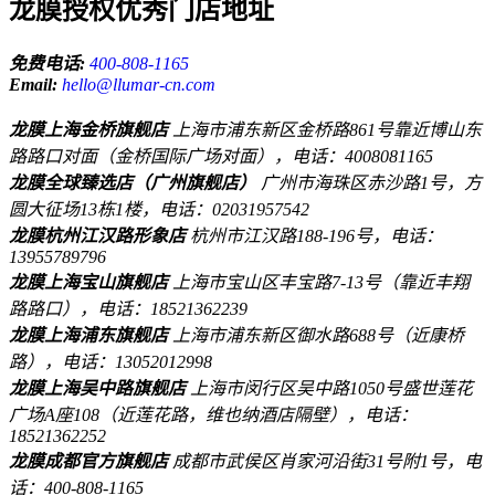
龙膜授权优秀门店地址
免费电话:
400-808-1165
Email:
hello@llumar-cn.com
龙膜上海金桥旗舰店
上海市浦东新区金桥路861号靠近博山东
路路口对面（金桥国际广场对面），电话：4008081165
龙膜全球臻选店（广州旗舰店）
广州市海珠区赤沙路1号，方
圆大征场13栋1楼，电话：02031957542
龙膜杭州江汉路形象店
杭州市江汉路188-196号，电话：
13955789796
龙膜上海宝山旗舰店
上海市宝山区丰宝路7-13号（靠近丰翔
路路口），电话：18521362239
龙膜上海浦东旗舰店
上海市浦东新区御水路688号（近康桥
路），电话：13052012998
龙膜上海吴中路旗舰店
上海市闵行区吴中路1050号盛世莲花
广场A座108（近莲花路，维也纳酒店隔壁），电话：
18521362252
龙膜成都官方旗舰店
成都市武侯区肖家河沿街31号附1号，电
话：400-808-1165