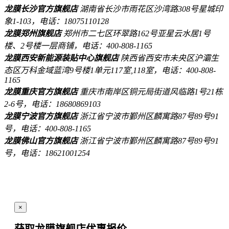
龙膜长沙官方旗舰店
湖南省长沙市雨花区沙湾路308号星城印
象1-103，电话：18075110128
龙膜郑州旗舰店
郑州市二七区环翠路162号亚星云水居1号
楼、2号楼一层商铺，电话：400-808-1165
龙膜西安新能源装贴中心旗舰店
陕西省西安市未央区沪灞生
态区万科金域蓝湾9号楼1单元117室,118室，电话：400-808-
1165
龙膜重庆官方旗舰店
重庆市南岸区铜元局街道风临路1号21栋
2-6号，电话：18680869103
龙膜宁波官方旗舰店
浙江省宁波市鄞州区麟寓路87号89号91
号，电话：400-808-1165
龙膜佛山官方旗舰店
浙江省宁波市鄞州区麟寓路87号89号91
号，电话：18621001254
×