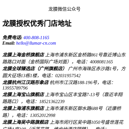
龙膜微信公众号
龙膜授权优秀门店地址
免费电话:
400-808-1165
Email:
hello@llumar-cn.com
龙膜上海金桥旗舰店
上海市浦东新区金桥路861号靠近博山东
路路口对面（金桥国际广场对面），电话：4008081165
龙膜全球臻选店（广州旗舰店）
广州市海珠区赤沙路1号，方
圆大征场13栋1楼，电话：02031957542
龙膜杭州江汉路形象店
杭州市江汉路188-196号，电话：
13955789796
龙膜上海宝山旗舰店
上海市宝山区丰宝路7-13号（靠近丰翔
路路口），电话：18521362239
龙膜上海浦东旗舰店
上海市浦东新区御水路688号（近康桥
路），电话：13052012998
龙膜上海吴中路旗舰店
上海市闵行区吴中路1050号盛世莲花