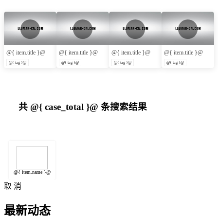
@{ item.title }@
@{ item.title }@
@{ item.title }@
@{ item.title }@
@{ tag }@
@{ tag }@
@{ tag }@
@{ tag }@
共
@{ case_total }@
条搜索结果
@{ item.name }@
取 消
最新动态