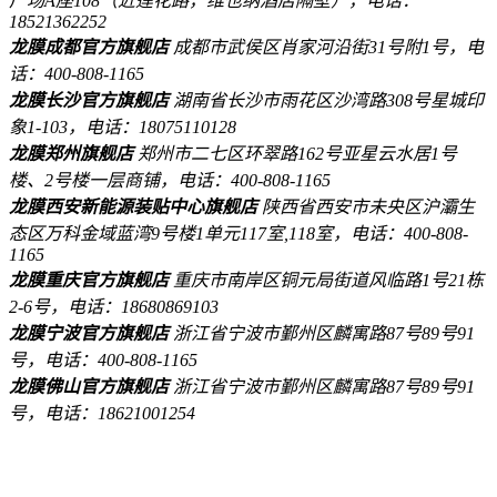
广场A座108（近莲花路，维也纳酒店隔壁），电话：
18521362252
龙膜成都官方旗舰店
成都市武侯区肖家河沿街31号附1号，电
话：400-808-1165
龙膜长沙官方旗舰店
湖南省长沙市雨花区沙湾路308号星城印
象1-103，电话：18075110128
龙膜郑州旗舰店
郑州市二七区环翠路162号亚星云水居1号
楼、2号楼一层商铺，电话：400-808-1165
龙膜西安新能源装贴中心旗舰店
陕西省西安市未央区沪灞生
态区万科金域蓝湾9号楼1单元117室,118室，电话：400-808-
1165
龙膜重庆官方旗舰店
重庆市南岸区铜元局街道风临路1号21栋
2-6号，电话：18680869103
龙膜宁波官方旗舰店
浙江省宁波市鄞州区麟寓路87号89号91
号，电话：400-808-1165
龙膜佛山官方旗舰店
浙江省宁波市鄞州区麟寓路87号89号91
号，电话：18621001254