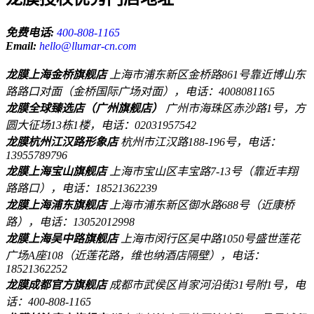
免费电话:
400-808-1165
Email:
hello@llumar-cn.com
龙膜上海金桥旗舰店
上海市浦东新区金桥路861号靠近博山东
路路口对面（金桥国际广场对面），电话：4008081165
龙膜全球臻选店（广州旗舰店）
广州市海珠区赤沙路1号，方
圆大征场13栋1楼，电话：02031957542
龙膜杭州江汉路形象店
杭州市江汉路188-196号，电话：
13955789796
龙膜上海宝山旗舰店
上海市宝山区丰宝路7-13号（靠近丰翔
路路口），电话：18521362239
龙膜上海浦东旗舰店
上海市浦东新区御水路688号（近康桥
路），电话：13052012998
龙膜上海吴中路旗舰店
上海市闵行区吴中路1050号盛世莲花
广场A座108（近莲花路，维也纳酒店隔壁），电话：
18521362252
龙膜成都官方旗舰店
成都市武侯区肖家河沿街31号附1号，电
话：400-808-1165