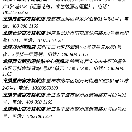
广场A座108（近莲花路，维也纳酒店隔壁），电话：
18521362252
龙膜成都官方旗舰店
成都市武侯区肖家河沿街31号附1号，电
话：400-808-1165
龙膜长沙官方旗舰店
湖南省长沙市雨花区沙湾路308号星城印
象1-103，电话：18075110128
龙膜郑州旗舰店
郑州市二七区环翠路162号亚星云水居1号
楼、2号楼一层商铺，电话：400-808-1165
龙膜西安新能源装贴中心旗舰店
陕西省西安市未央区沪灞生
态区万科金域蓝湾9号楼1单元117室,118室，电话：400-808-
1165
龙膜重庆官方旗舰店
重庆市南岸区铜元局街道风临路1号21栋
2-6号，电话：18680869103
龙膜宁波官方旗舰店
浙江省宁波市鄞州区麟寓路87号89号91
号，电话：400-808-1165
龙膜佛山官方旗舰店
浙江省宁波市鄞州区麟寓路87号89号91
号，电话：18621001254