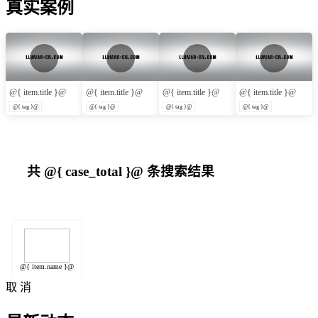
真实案例
@{ item.title }@
@{ item.title }@
@{ item.title }@
@{ item.title }@
@{ tag }@
@{ tag }@
@{ tag }@
@{ tag }@
共
@{ case_total }@
条搜索结果
@{ item.name }@
取 消