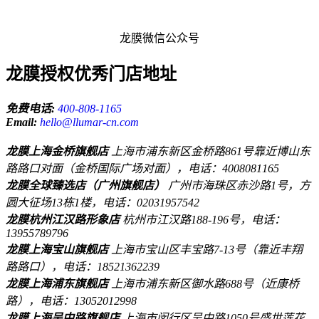
龙膜微信公众号
龙膜授权优秀门店地址
免费电话:
400-808-1165
Email:
hello@llumar-cn.com
龙膜上海金桥旗舰店
上海市浦东新区金桥路861号靠近博山东
路路口对面（金桥国际广场对面），电话：4008081165
龙膜全球臻选店（广州旗舰店）
广州市海珠区赤沙路1号，方
圆大征场13栋1楼，电话：02031957542
龙膜杭州江汉路形象店
杭州市江汉路188-196号，电话：
13955789796
龙膜上海宝山旗舰店
上海市宝山区丰宝路7-13号（靠近丰翔
路路口），电话：18521362239
龙膜上海浦东旗舰店
上海市浦东新区御水路688号（近康桥
路），电话：13052012998
龙膜上海吴中路旗舰店
上海市闵行区吴中路1050号盛世莲花