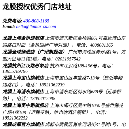
龙膜授权优秀门店地址
免费电话:
400-808-1165
Email:
hello@llumar-cn.com
龙膜上海金桥旗舰店
上海市浦东新区金桥路861号靠近博山东
路路口对面（金桥国际广场对面），电话：4008081165
龙膜全球臻选店（广州旗舰店）
广州市海珠区赤沙路1号，方
圆大征场13栋1楼，电话：02031957542
龙膜杭州江汉路形象店
杭州市江汉路188-196号，电话：
13955789796
龙膜上海宝山旗舰店
上海市宝山区丰宝路7-13号（靠近丰翔
路路口），电话：18521362239
龙膜上海浦东旗舰店
上海市浦东新区御水路688号（近康桥
路），电话：13052012998
龙膜上海吴中路旗舰店
上海市闵行区吴中路1050号盛世莲花
广场A座108（近莲花路，维也纳酒店隔壁），电话：
18521362252
龙膜成都官方旗舰店
成都市武侯区肖家河沿街31号附1号，电