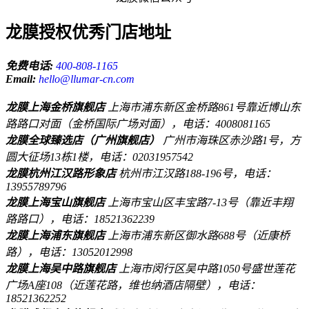
龙膜授权优秀门店地址
免费电话:
400-808-1165
Email:
hello@llumar-cn.com
龙膜上海金桥旗舰店
上海市浦东新区金桥路861号靠近博山东
路路口对面（金桥国际广场对面），电话：4008081165
龙膜全球臻选店（广州旗舰店）
广州市海珠区赤沙路1号，方
圆大征场13栋1楼，电话：02031957542
龙膜杭州江汉路形象店
杭州市江汉路188-196号，电话：
13955789796
龙膜上海宝山旗舰店
上海市宝山区丰宝路7-13号（靠近丰翔
路路口），电话：18521362239
龙膜上海浦东旗舰店
上海市浦东新区御水路688号（近康桥
路），电话：13052012998
龙膜上海吴中路旗舰店
上海市闵行区吴中路1050号盛世莲花
广场A座108（近莲花路，维也纳酒店隔壁），电话：
18521362252