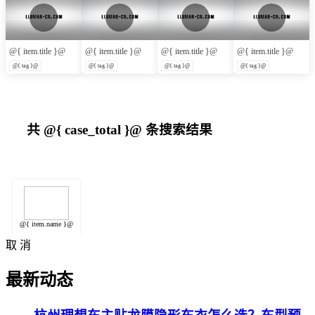
@{ item.title }@
@{ item.title }@
@{ item.title }@
@{ item.title }@
@{ tag }@
@{ tag }@
@{ tag }@
@{ tag }@
共
@{ case_total }@
条搜索结果
@{ item.name }@
取 消
最新动态