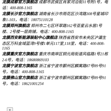
龙膜成都官方旗舰店
成都市武侯区肖家河沿街31号附1号，电
话：400-808-1165
龙膜长沙官方旗舰店
湖南省长沙市雨花区沙湾路308号星城印
象1-103，电话：18075110128
龙膜郑州旗舰店
郑州市二七区环翠路162号亚星云水居1号
楼、2号楼一层商铺，电话：400-808-1165
龙膜西安新能源装贴中心旗舰店
陕西省西安市未央区沪灞生
态区万科金域蓝湾9号楼1单元117室,118室，电话：400-808-
1165
龙膜重庆官方旗舰店
重庆市南岸区铜元局街道风临路1号21栋
2-6号，电话：18680869103
龙膜宁波官方旗舰店
浙江省宁波市鄞州区麟寓路87号89号91
号，电话：400-808-1165
龙膜佛山官方旗舰店
浙江省宁波市鄞州区麟寓路87号89号91
号，电话：18621001254
×