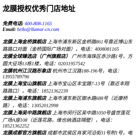
龙膜授权优秀门店地址
免费电话:
400-808-1165
Email:
hello@llumar-cn.com
龙膜上海金桥旗舰店
上海市浦东新区金桥路861号靠近博山东
路路口对面（金桥国际广场对面），电话：4008081165
龙膜全球臻选店（广州旗舰店）
广州市海珠区赤沙路1号，方
圆大征场13栋1楼，电话：02031957542
龙膜杭州江汉路形象店
杭州市江汉路188-196号，电话：
13955789796
龙膜上海宝山旗舰店
上海市宝山区丰宝路7-13号（靠近丰翔
路路口），电话：18521362239
龙膜上海浦东旗舰店
上海市浦东新区御水路688号（近康桥
路），电话：13052012998
龙膜上海吴中路旗舰店
上海市闵行区吴中路1050号盛世莲花
广场A座108（近莲花路，维也纳酒店隔壁），电话：
18521362252
龙膜成都官方旗舰店
成都市武侯区肖家河沿街31号附1号，电