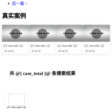
后一篇 >
真实案例
@{ item.title }@
@{ item.title }@
@{ item.title }@
@{ item.title }@
@{ tag }@
@{ tag }@
@{ tag }@
@{ tag }@
共
@{ case_total }@
条搜索结果
@{ item.name }@