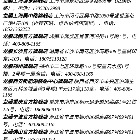
龙膜上海浦东旗舰店
上海市浦东新区御水路688号（近康桥
路），电话：13052012998
龙膜上海吴中路旗舰店
上海市闵行区吴中路1050号盛世莲花
广场A座108（近莲花路，维也纳酒店隔壁），电话：
18521362252
龙膜成都官方旗舰店
成都市武侯区肖家河沿街31号附1号，电
话：400-808-1165
龙膜长沙官方旗舰店
湖南省长沙市雨花区沙湾路308号星城印
象1-103，电话：18075110128
龙膜郑州旗舰店
郑州市二七区环翠路162号亚星云水居1号
楼、2号楼一层商铺，电话：400-808-1165
龙膜西安新能源装贴中心旗舰店
陕西省西安市未央区沪灞生
态区万科金域蓝湾9号楼1单元117室,118室，电话：400-808-
1165
龙膜重庆官方旗舰店
重庆市南岸区铜元局街道风临路1号21栋
2-6号，电话：18680869103
龙膜宁波官方旗舰店
浙江省宁波市鄞州区麟寓路87号89号91
号，电话：400-808-1165
龙膜佛山官方旗舰店
浙江省宁波市鄞州区麟寓路87号89号91
号，电话：18621001254