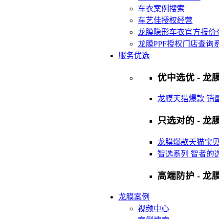
车衣案例搜索
车艺佳授权经营
龙膜隐形车衣官方报价
龙膜PPF授权门店查询
服务优选
优中选优 - 龙膜
龙膜天猫爆款 销
只选对的 - 龙膜
龙膜爆款天猫宝
智选系列 智者的
高端防护 - 龙
龙膜案例
视频中心