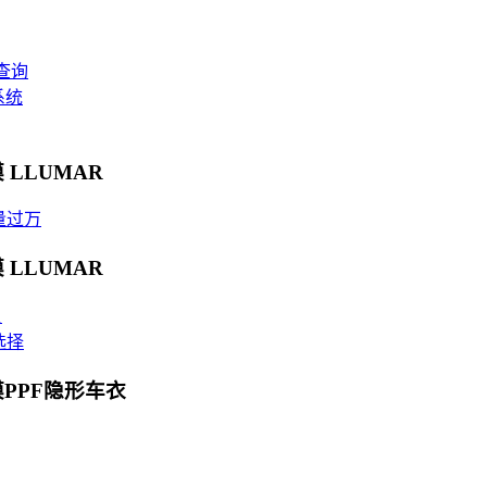
查询
系统
 LLUMAR
量过万
 LLUMAR
贝
选择
膜PPF隐形车衣