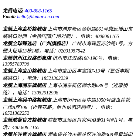
免费电话:
400-808-1165
Email:
hello@llumar-cn.com
龙膜上海金桥旗舰店
上海市浦东新区金桥路861号靠近博山东
路路口对面（金桥国际广场对面），电话：4008081165
龙膜全球臻选店（广州旗舰店）
广州市海珠区赤沙路1号，方
圆大征场13栋1楼，电话：02031957542
龙膜杭州江汉路形象店
杭州市江汉路188-196号，电话：
13955789796
龙膜上海宝山旗舰店
上海市宝山区丰宝路7-13号（靠近丰翔
路路口），电话：18521362239
龙膜上海浦东旗舰店
上海市浦东新区御水路688号（近康桥
路），电话：13052012998
龙膜上海吴中路旗舰店
上海市闵行区吴中路1050号盛世莲花
广场A座108（近莲花路，维也纳酒店隔壁），电话：
18521362252
龙膜成都官方旗舰店
成都市武侯区肖家河沿街31号附1号，电
话：400-808-1165
龙膜长沙官方旗舰店
湖南省长沙市雨花区沙湾路308号星城印