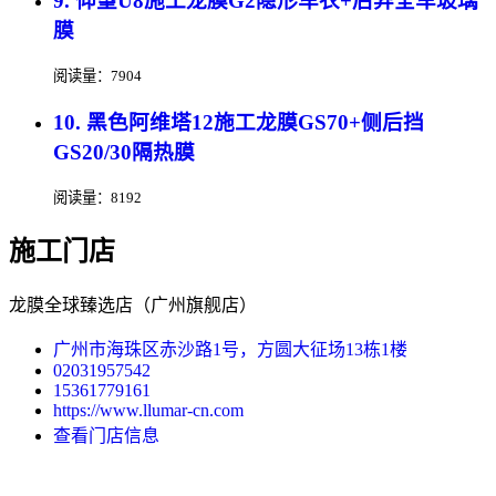
9. 仰望U8施工龙膜G2隐形车衣+后羿全车玻璃
膜
阅读量：7904
10. 黑色阿维塔12施工龙膜GS70+侧后挡
GS20/30隔热膜
阅读量：8192
施工门店
龙膜全球臻选店（广州旗舰店）
广州市海珠区赤沙路1号，方圆大征场13栋1楼
02031957542
15361779161
https://www.llumar-cn.com
查看门店信息