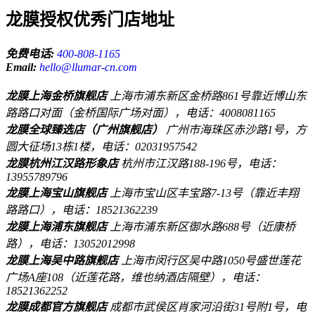
龙膜授权优秀门店地址
免费电话:
400-808-1165
Email:
hello@llumar-cn.com
龙膜上海金桥旗舰店
上海市浦东新区金桥路861号靠近博山东
路路口对面（金桥国际广场对面），电话：4008081165
龙膜全球臻选店（广州旗舰店）
广州市海珠区赤沙路1号，方
圆大征场13栋1楼，电话：02031957542
龙膜杭州江汉路形象店
杭州市江汉路188-196号，电话：
13955789796
龙膜上海宝山旗舰店
上海市宝山区丰宝路7-13号（靠近丰翔
路路口），电话：18521362239
龙膜上海浦东旗舰店
上海市浦东新区御水路688号（近康桥
路），电话：13052012998
龙膜上海吴中路旗舰店
上海市闵行区吴中路1050号盛世莲花
广场A座108（近莲花路，维也纳酒店隔壁），电话：
18521362252
龙膜成都官方旗舰店
成都市武侯区肖家河沿街31号附1号，电