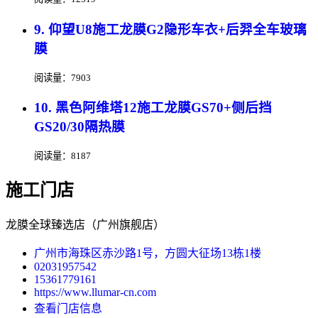
9. 仰望U8施工龙膜G2隐形车衣+后羿全车玻璃
膜
阅读量：7903
10. 黑色阿维塔12施工龙膜GS70+侧后挡
GS20/30隔热膜
阅读量：8187
施工门店
龙膜全球臻选店（广州旗舰店）
广州市海珠区赤沙路1号，方圆大征场13栋1楼
02031957542
15361779161
https://www.llumar-cn.com
查看门店信息