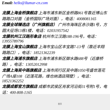
Email:
hello@llumar-cn.com
龙膜上海金桥旗舰店
上海市浦东新区金桥路861号靠近博山东
路路口对面（金桥国际广场对面），电话：4008081165
龙膜全球臻选店（广州旗舰店）
广州市海珠区赤沙路1号，方
圆大征场13栋1楼，电话：02031957542
龙膜杭州江汉路形象店
杭州市江汉路188-196号，电话：
13955789796
龙膜上海宝山旗舰店
上海市宝山区丰宝路7-13号（靠近丰翔
路路口），电话：18521362239
龙膜上海浦东旗舰店
上海市浦东新区御水路688号（近康桥
路），电话：13052012998
龙膜上海吴中路旗舰店
上海市闵行区吴中路1050号盛世莲花
广场A座108（近莲花路，维也纳酒店隔壁），电话：
18521362252
龙膜成都官方旗舰店
成都市武侯区肖家河沿街31号附1号，电
话：400-808-1165
龙膜长沙官方旗舰店
湖南省长沙市雨花区沙湾路308号星城印
象1-103，电话：18075110128
首页