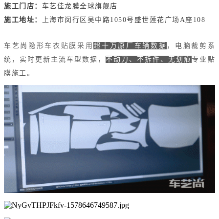
施工门店：
车艺佳龙膜全球旗舰店
施工地址：
上海市闵行区吴中路1050号盛世莲花广场A座108
车艺尚隐形车衣贴膜采用
超十万原厂车辆数据
，电脑裁剪系
统，实时更新主流车型数据，
不动刀、不拆件、无划痕
专业贴
膜施工。