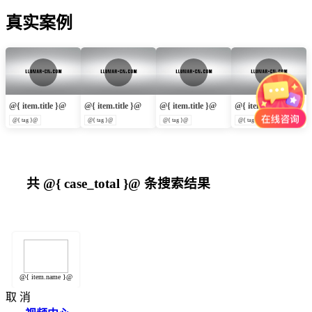
真实案例
@{ item.title }@
@{ item.title }@
@{ item.title }@
@{ item.title }@
@{ tag }@
@{ tag }@
@{ tag }@
@{ tag }@
共
@{ case_total }@
条搜索结果
@{ item.name }@
取 消