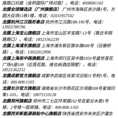
路路口对面（金桥国际广场对面），电话：4008081165
龙膜全球臻选店（广州旗舰店）
广州市海珠区赤沙路1号，方
圆大征场13栋1楼，电话：02031957542
龙膜杭州江汉路形象店
杭州市江汉路188-196号，电话：
13955789796
龙膜上海宝山旗舰店
上海市宝山区丰宝路7-13号（靠近丰翔
路路口），电话：18521362239
龙膜上海浦东旗舰店
上海市浦东新区御水路688号（近康桥
路），电话：13052012998
龙膜上海吴中路旗舰店
上海市闵行区吴中路1050号盛世莲花
广场A座108（近莲花路，维也纳酒店隔壁），电话：
18521362252
龙膜成都官方旗舰店
成都市武侯区肖家河沿街31号附1号，电
话：400-808-1165
龙膜长沙官方旗舰店
湖南省长沙市雨花区沙湾路308号星城印
象1-103，电话：18075110128
龙膜郑州旗舰店
郑州市二七区环翠路162号亚星云水居1号
楼、2号楼一层商铺，电话：400-808-1165
龙膜西安新能源装贴中心旗舰店
陕西省西安市未央区沪灞生