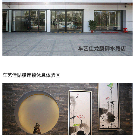
车艺佳贴膜连锁休息体验区