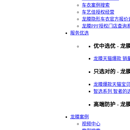
车衣案例搜索
车艺佳授权经营
龙膜隐形车衣官方报价
龙膜PPF授权门店查询
服务优选
优中选优 - 龙膜
龙膜天猫爆款 销
只选对的 - 龙膜
龙膜爆款天猫宝
智选系列 智者的
高端防护 - 龙
龙膜案例
视频中心