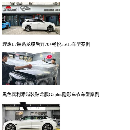
理想L7装贴龙膜后羿70+畅悦35/15车型案例
黑色宾利添越装贴龙膜G2plus隐形车衣车型案例