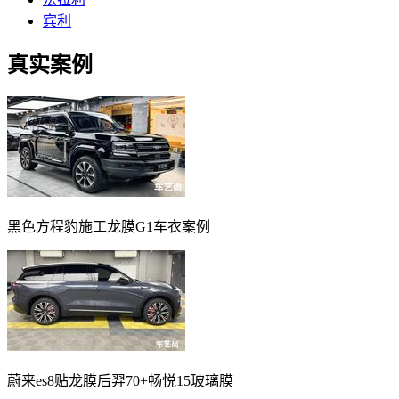
宾利
真实案例
黑色方程豹施工龙膜G1车衣案例
蔚来es8贴龙膜后羿70+畅悦15玻璃膜