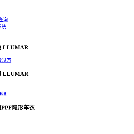
查询
系统
 LLUMAR
量过万
 LLUMAR
贝
选择
膜PPF隐形车衣