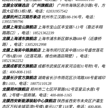
龙膜全球臻选店（广州旗舰店）
广州市海珠区赤沙路1号，方
圆大征场13栋1楼，电话：02031957542
龙膜杭州江汉路形象店
杭州市江汉路188-196号，电话：
13955789796
龙膜上海宝山旗舰店
上海市宝山区丰宝路7-13号（靠近丰翔
路路口），电话：18521362239
龙膜上海浦东旗舰店
上海市浦东新区御水路688号（近康桥
路），电话：13052012998
龙膜上海吴中路旗舰店
上海市闵行区吴中路1050号盛世莲花
广场A座108（近莲花路，维也纳酒店隔壁），电话：
18521362252
龙膜成都官方旗舰店
成都市武侯区肖家河沿街31号附1号，电
话：400-808-1165
龙膜长沙官方旗舰店
湖南省长沙市雨花区沙湾路308号星城印
象1-103，电话：18075110128
龙膜郑州旗舰店
郑州市二七区环翠路162号亚星云水居1号
楼、2号楼一层商铺，电话：400-808-1165
龙膜西安新能源装贴中心旗舰店
陕西省西安市未央区沪灞生
态区万科金域蓝湾9号楼1单元117室,118室，电话：400-808-