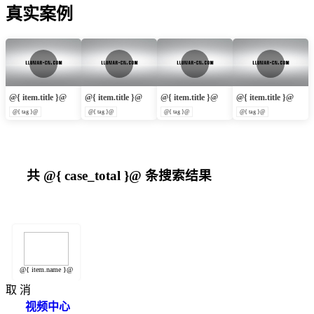
真实案例
@{ item.title }@
@{ item.title }@
@{ item.title }@
@{ item.title }@
@{ tag }@
@{ tag }@
@{ tag }@
@{ tag }@
共
@{ case_total }@
条搜索结果
@{ item.name }@
取 消
视频中心