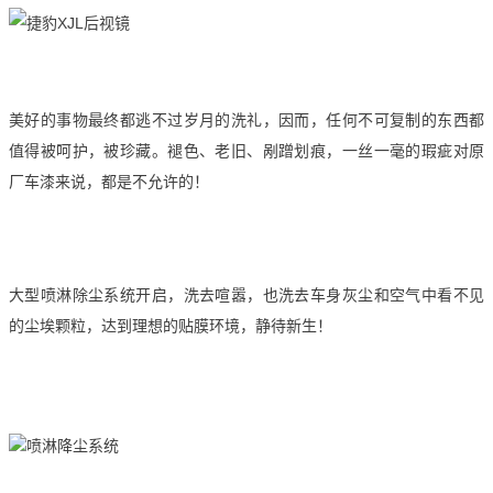
美好的事物最终都逃不过岁月的洗礼，因而，任何不可复制的东西都
值得被呵护，被珍藏。褪色、老旧、剐蹭划痕，一丝一毫的瑕疵对原
厂车漆来说，都是不允许的！
大型喷淋除尘系统开启，洗去喧嚣，也洗去车身灰尘和空气中看不见
的尘埃颗粒，达到理想的贴膜环境，静待新生！