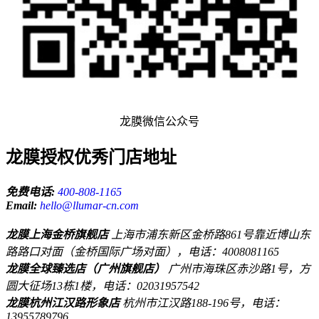
龙膜微信公众号
龙膜授权优秀门店地址
免费电话:
400-808-1165
Email:
hello@llumar-cn.com
龙膜上海金桥旗舰店
上海市浦东新区金桥路861号靠近博山东
路路口对面（金桥国际广场对面），电话：4008081165
龙膜全球臻选店（广州旗舰店）
广州市海珠区赤沙路1号，方
圆大征场13栋1楼，电话：02031957542
龙膜杭州江汉路形象店
杭州市江汉路188-196号，电话：
13955789796