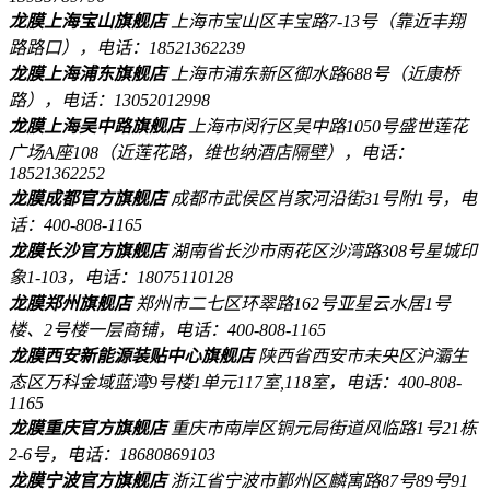
龙膜上海宝山旗舰店
上海市宝山区丰宝路7-13号（靠近丰翔
路路口），电话：18521362239
龙膜上海浦东旗舰店
上海市浦东新区御水路688号（近康桥
路），电话：13052012998
龙膜上海吴中路旗舰店
上海市闵行区吴中路1050号盛世莲花
广场A座108（近莲花路，维也纳酒店隔壁），电话：
18521362252
龙膜成都官方旗舰店
成都市武侯区肖家河沿街31号附1号，电
话：400-808-1165
龙膜长沙官方旗舰店
湖南省长沙市雨花区沙湾路308号星城印
象1-103，电话：18075110128
龙膜郑州旗舰店
郑州市二七区环翠路162号亚星云水居1号
楼、2号楼一层商铺，电话：400-808-1165
龙膜西安新能源装贴中心旗舰店
陕西省西安市未央区沪灞生
态区万科金域蓝湾9号楼1单元117室,118室，电话：400-808-
1165
龙膜重庆官方旗舰店
重庆市南岸区铜元局街道风临路1号21栋
2-6号，电话：18680869103
龙膜宁波官方旗舰店
浙江省宁波市鄞州区麟寓路87号89号91