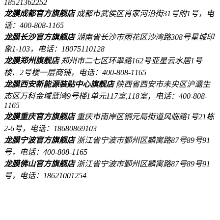
18521362252
龙膜成都官方旗舰店
成都市武侯区肖家河沿街31号附1号，电
话：400-808-1165
龙膜长沙官方旗舰店
湖南省长沙市雨花区沙湾路308号星城印
象1-103，电话：18075110128
龙膜郑州旗舰店
郑州市二七区环翠路162号亚星云水居1号
楼、2号楼一层商铺，电话：400-808-1165
龙膜西安新能源装贴中心旗舰店
陕西省西安市未央区沪灞生
态区万科金域蓝湾9号楼1单元117室,118室，电话：400-808-
1165
龙膜重庆官方旗舰店
重庆市南岸区铜元局街道风临路1号21栋
2-6号，电话：18680869103
龙膜宁波官方旗舰店
浙江省宁波市鄞州区麟寓路87号89号91
号，电话：400-808-1165
龙膜佛山官方旗舰店
浙江省宁波市鄞州区麟寓路87号89号91
号，电话：18621001254