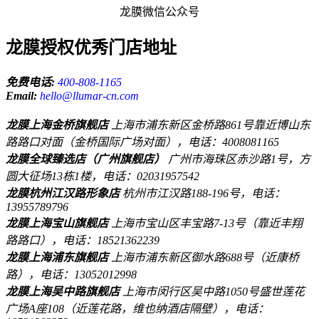
龙膜微信公众号
龙膜授权优秀门店地址
免费电话:
400-808-1165
Email:
hello@llumar-cn.com
龙膜上海金桥旗舰店
上海市浦东新区金桥路861号靠近博山东
路路口对面（金桥国际广场对面），电话：4008081165
龙膜全球臻选店（广州旗舰店）
广州市海珠区赤沙路1号，方
圆大征场13栋1楼，电话：02031957542
龙膜杭州江汉路形象店
杭州市江汉路188-196号，电话：
13955789796
龙膜上海宝山旗舰店
上海市宝山区丰宝路7-13号（靠近丰翔
路路口），电话：18521362239
龙膜上海浦东旗舰店
上海市浦东新区御水路688号（近康桥
路），电话：13052012998
龙膜上海吴中路旗舰店
上海市闵行区吴中路1050号盛世莲花
广场A座108（近莲花路，维也纳酒店隔壁），电话：