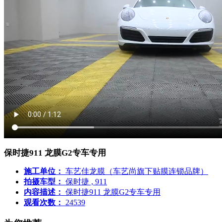
保时捷911 龙膜G2专车专用
施工单位：
车艺佳龙膜（车艺尚旗下贴膜连锁品牌）
拍摄车型：
保时捷 , 911
内容描述：
保时捷911 龙膜G2专车专用
观看次数：
24539