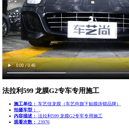
法拉利599 龙膜G2专车专用施工
施工单位：
车艺佳龙膜（车艺尚旗下贴膜连锁品牌）
拍摄车型：
,
内容描述：
法拉利599 龙膜G2专车专用施工
观看次数：
23976