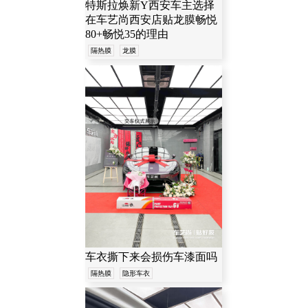
特斯拉焕新Y西安车主选择
在车艺尚西安店贴龙膜畅悦
80+畅悦35的理由
隔热膜
龙膜
车衣撕下来会损伤车漆面吗
隔热膜
隐形车衣