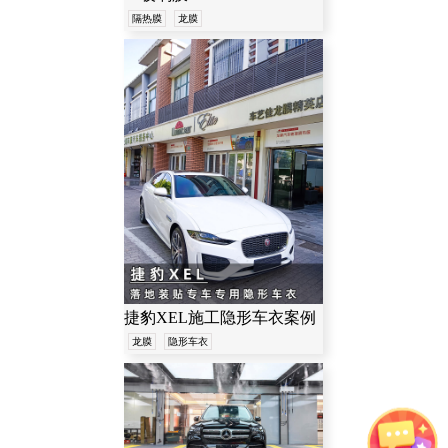
隔热膜
龙膜
Jeep
Smart
长城
红旗
吉利
标致
讴歌
路特斯
现代
巴博斯
雪铁龙
观致
捷豹XEL施工隐形车衣案例
龙膜
隐形车衣
领克
高合
欧拉
岚图
智己
赛力斯汽车