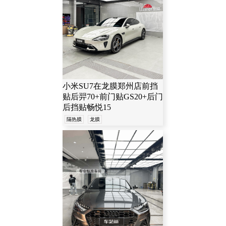
小米SU7在龙膜郑州店前挡
贴后羿70+前门贴GS20+后门
后挡贴畅悦15
隔热膜
龙膜