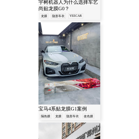
宇树机器人为什么选择车艺
尚贴龙膜G0？
YEECAR
龙膜
隐形车衣
宝马4系贴龙膜G1案例
隔热膜
龙膜
隐形车衣
改色膜