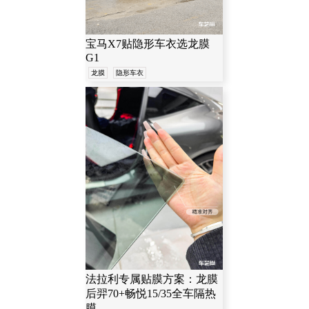
宝马X7贴隐形车衣选龙膜
G1
龙膜
隐形车衣
法拉利专属贴膜方案：龙膜
后羿70+畅悦15/35全车隔热
膜