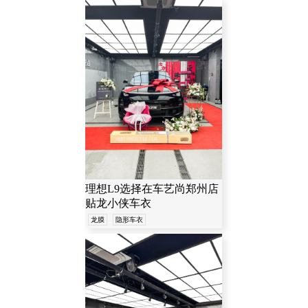
理想L9选择在车艺尚郑州店
贴龙小侠车衣
龙膜
隐形车衣