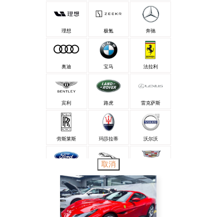
理想
极氪
奔驰
奥迪
宝马
法拉利
宾利
路虎
雷克萨斯
劳斯莱斯
玛莎拉蒂
沃尔沃
取消
福特
捷豹
凯迪拉克
兰博基尼
丰田
大众