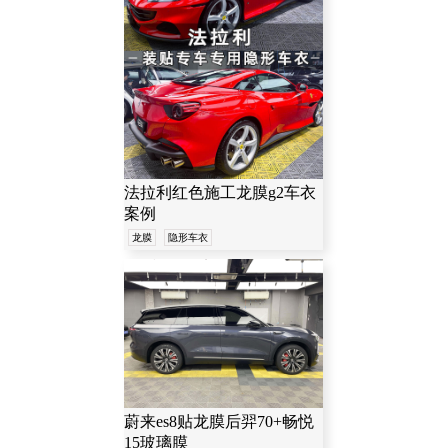
阿斯顿-马丁
林肯
迈凯伦
迈巴赫
别克
道奇
法拉利红色施工龙膜g2车衣
蔚来
日产
荣威
案例
龙膜
隐形车衣
MINI
马自达
阿尔法-罗米欧
雪佛兰
比亚迪
英菲尼迪
蔚来es8贴龙膜后羿70+畅悦
本田
三菱
斯柯达
15玻璃膜