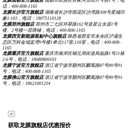
龙膜成都官方旗舰店
成都市武侯区肖家河沿街31号附1号，电
话：400-808-1165
龙膜长沙官方旗舰店
湖南省长沙市雨花区沙湾路308号星城印
象1-103，电话：18075110128
龙膜郑州旗舰店
郑州市二七区环翠路162号亚星云水居1号
楼、2号楼一层商铺，电话：400-808-1165
龙膜西安新能源装贴中心旗舰店
陕西省西安市未央区沪灞生
态区万科金域蓝湾9号楼1单元117室,118室，电话：400-808-
1165
龙膜重庆官方旗舰店
重庆市南岸区铜元局街道风临路1号21栋
2-6号，电话：18680869103
龙膜宁波官方旗舰店
浙江省宁波市鄞州区麟寓路87号89号91
号，电话：400-808-1165
龙膜佛山官方旗舰店
浙江省宁波市鄞州区麟寓路87号89号91
号，电话：18621001254
×
获取龙膜旗舰店
优惠报价