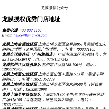
龙膜微信公众号
龙膜授权优秀门店地址
免费电话:
400-808-1165
Email:
hello@llumar-cn.com
龙膜上海金桥旗舰店
上海市浦东新区金桥路861号靠近博山东
路路口对面（金桥国际广场对面），电话：4008081165
龙膜全球臻选店（广州旗舰店）
广州市海珠区赤沙路1号，方
圆大征场13栋1楼，电话：02031957542
龙膜杭州江汉路形象店
杭州市江汉路188-196号，电话：
13955789796
龙膜上海宝山旗舰店
上海市宝山区丰宝路7-13号（靠近丰翔
路路口），电话：18521362239
龙膜上海浦东旗舰店
上海市浦东新区御水路688号（近康桥
路），电话：13052012998
龙膜上海吴中路旗舰店
上海市闵行区吴中路1050号盛世莲花
广场A座108（近莲花路，维也纳酒店隔壁），电话：
18521362252