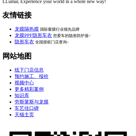
LLumar, Experience your world in a whole new way!
友情链接
龙膜隔热膜
国际窗膜行业领先品牌
龙膜PPF隐形车衣
您爱车的隐形防护盾~
隐形车衣
全国授权门店查询~
网站地图
线下门店信息
预约施工、报价
视频中心
更多精彩案例
知识库
劳斯莱斯与龙膜
车艺佳口碑
天猫主页