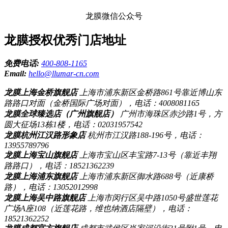
龙膜微信公众号
龙膜授权优秀门店地址
免费电话:
400-808-1165
Email:
hello@llumar-cn.com
龙膜上海金桥旗舰店
上海市浦东新区金桥路861号靠近博山东
路路口对面（金桥国际广场对面），电话：4008081165
龙膜全球臻选店（广州旗舰店）
广州市海珠区赤沙路1号，方
圆大征场13栋1楼，电话：02031957542
龙膜杭州江汉路形象店
杭州市江汉路188-196号，电话：
13955789796
龙膜上海宝山旗舰店
上海市宝山区丰宝路7-13号（靠近丰翔
路路口），电话：18521362239
龙膜上海浦东旗舰店
上海市浦东新区御水路688号（近康桥
路），电话：13052012998
龙膜上海吴中路旗舰店
上海市闵行区吴中路1050号盛世莲花
广场A座108（近莲花路，维也纳酒店隔壁），电话：
18521362252