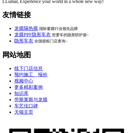
LLumar, Experience your world in a whole new way!
友情链接
龙膜隔热膜
国际窗膜行业领先品牌
龙膜PPF隐形车衣
您爱车的隐形防护盾~
隐形车衣
全国授权门店查询~
网站地图
线下门店信息
预约施工、报价
视频中心
更多精彩案例
知识库
劳斯莱斯与龙膜
车艺佳口碑
天猫主页