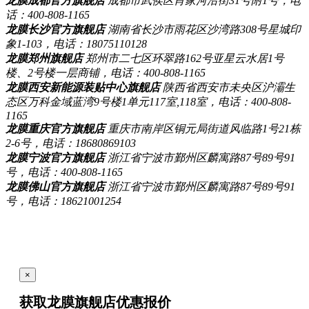
龙膜成都官方旗舰店
成都市武侯区肖家河沿街31号附1号，电
话：400-808-1165
龙膜长沙官方旗舰店
湖南省长沙市雨花区沙湾路308号星城印
象1-103，电话：18075110128
龙膜郑州旗舰店
郑州市二七区环翠路162号亚星云水居1号
楼、2号楼一层商铺，电话：400-808-1165
龙膜西安新能源装贴中心旗舰店
陕西省西安市未央区沪灞生
态区万科金域蓝湾9号楼1单元117室,118室，电话：400-808-
1165
龙膜重庆官方旗舰店
重庆市南岸区铜元局街道风临路1号21栋
2-6号，电话：18680869103
龙膜宁波官方旗舰店
浙江省宁波市鄞州区麟寓路87号89号91
号，电话：400-808-1165
龙膜佛山官方旗舰店
浙江省宁波市鄞州区麟寓路87号89号91
号，电话：18621001254
×
获取龙膜旗舰店
优惠报价